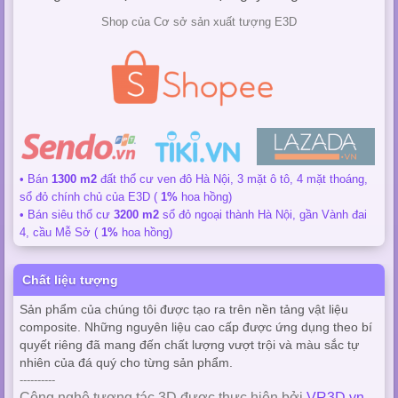
Shop của Cơ sở sản xuất tượng E3D
• Bán
1300 m2
đất thổ cư ven đô Hà Nội, 3 mặt ô tô, 4 mặt thoáng,
sổ đỏ chính chủ của E3D (
1%
hoa hồng)
• Bán siêu thổ cư
3200 m2
sổ đỏ ngoại thành Hà Nội, gần Vành đai
4, cầu Mễ Sở (
1%
hoa hồng)
Chất liệu tượng
Sản phẩm của chúng tôi được tạo ra trên nền tảng vật liệu
composite. Những nguyên liệu cao cấp được ứng dụng theo bí
quyết riêng đã mang đến chất lượng vượt trội và màu sắc tự
nhiên của đá quý cho từng sản phẩm.
----------
Công nghệ tương tác 3D được thực hiện bởi
VR3D.vn