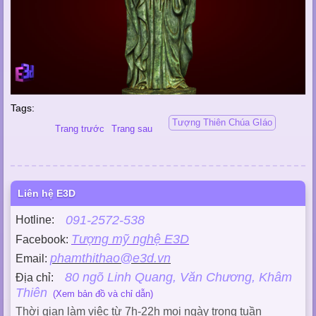
Tags:
Tượng Thiên Chúa GIáo
Trang trước
Trang sau
Liên hệ E3D
091-2572-538
Hotline:
Tượng mỹ nghệ E3D
Facebook:
phamthithao@e3d.vn
Email:
80 ngõ Linh Quang, Văn Chương, Khâm
Địa chỉ:
Thiên
(Xem bản đồ và chỉ dẫn)
Thời gian làm việc từ 7h-22h mọi ngày trong tuần