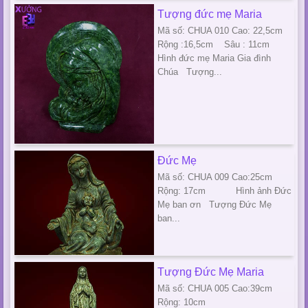
Tượng đức mẹ Maria
Mã số: CHUA 010 Cao: 22,5cm
Rộng :16,5cm Sâu : 11cm
Hình đức mẹ Maria Gia đình
Chúa Tượng...
Đức Mẹ
Mã số: CHUA 009 Cao:25cm
Rộng: 17cm Hình ảnh Đức
Mẹ ban ơn Tượng Đức Mẹ
ban...
Tượng Đức Mẹ Maria
Mã số: CHUA 005 Cao:39cm
Rộng: 10cm