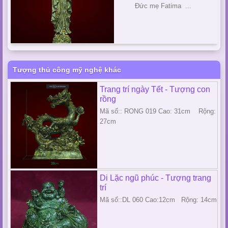
Đức mẹ Fatima ...
Tượng thủ công mỹ nghệ khác
Trang trí ngày Tết - Tượng con
rồng
Mã số:: RONG 019 Cao: 31cm Rộng:
27cm
Di Lặc ngũ phúc - Tượng trang
trí
Mã số::DL 060 Cao:12cm Rộng: 14cm