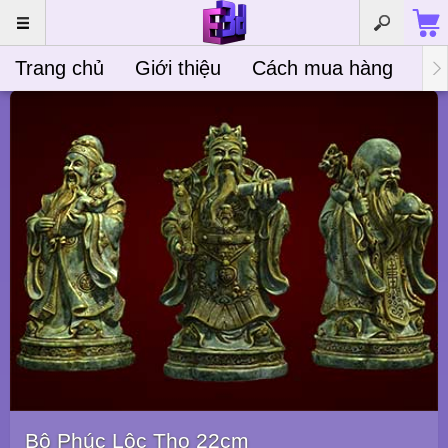
Trang chủ
Giới thiệu
Cách mua hàng
Bà
Bộ Phúc Lộc Thọ 22cm