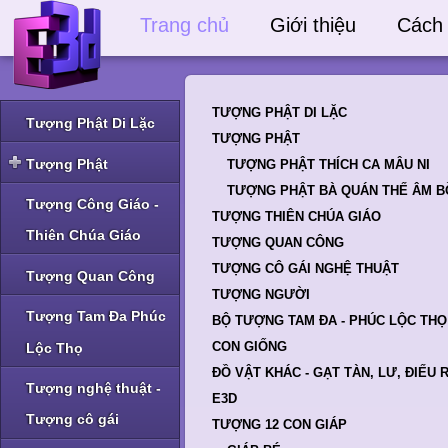
Trang chủ
Giới thiệu
Cách
TƯỢNG PHẬT DI LẶC
Tượng Phật Di Lặc
TƯỢNG PHẬT
Tượng Phật
TƯỢNG PHẬT THÍCH CA MÂU NI
TƯỢNG PHẬT BÀ QUÁN THẾ ÂM B
Tượng Phật Thích Ca
Tượng Công Giáo -
và Phật A Di Đà
TƯỢNG THIÊN CHÚA GIÁO
Thiên Chúa Giáo
TƯỢNG QUAN CÔNG
Tượng Phật Bà Quan
Âm và Phật khác
TƯỢNG CÔ GÁI NGHỆ THUẬT
Tượng Quan Công
TƯỢNG NGƯỜI
Tượng Tam Đa Phúc
BỘ TƯỢNG TAM ĐA - PHÚC LỘC THỌ
CON GIỐNG
Lộc Thọ
ĐỒ VẬT KHÁC - GẠT TÀN, LƯ, ĐIẾU 
Tượng nghệ thuật -
E3D
Tượng cô gái
TƯỢNG 12 CON GIÁP