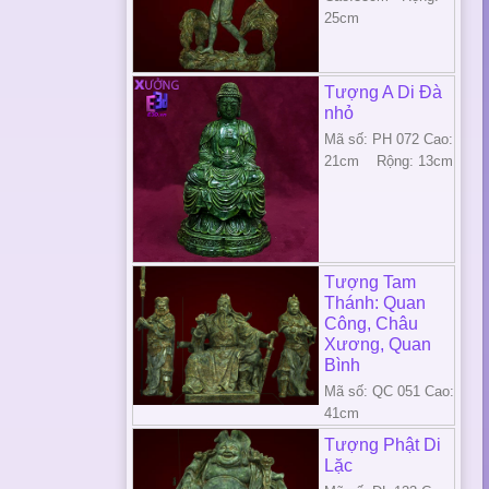
25cm
Tượng A Di Đà
nhỏ
Mã số: PH 072 Cao:
21cm Rộng: 13cm
Tượng Tam
Thánh: Quan
Công, Châu
Xương, Quan
Bình
Mã số: QC 051 Cao:
41cm
Tượng Phật Di
Lặc