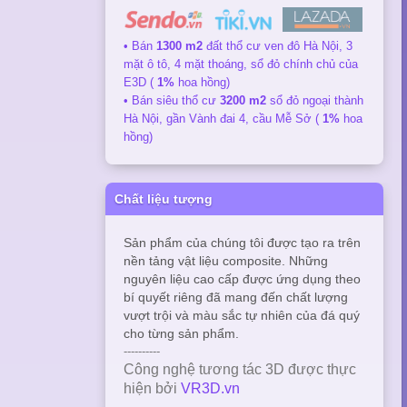
• Bán
1300 m2
đất thổ cư ven đô Hà Nội, 3
mặt ô tô, 4 mặt thoáng, sổ đỏ chính chủ của
E3D (
1%
hoa hồng)
• Bán siêu thổ cư
3200 m2
sổ đỏ ngoại thành
Hà Nội, gần Vành đai 4, cầu Mễ Sở (
1%
hoa
hồng)
Chất liệu tượng
Sản phẩm của chúng tôi được tạo ra trên
nền tảng vật liệu composite. Những
nguyên liệu cao cấp được ứng dụng theo
bí quyết riêng đã mang đến chất lượng
vượt trội và màu sắc tự nhiên của đá quý
cho từng sản phẩm.
----------
Công nghệ tương tác 3D được thực
hiện bởi
VR3D.vn