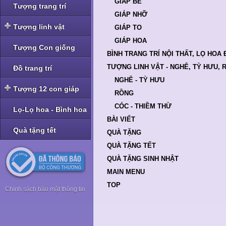
GIÁP BÉ
Tượng trang trí
GIÁP NHỠ
Tượng linh vật
GIÁP TO
GIÁP HOA
Tượng linh vật Nghê -
Tượng Con giống
Tỳ Hưu
BÌNH TRANG TRÍ NỘI THẤT, LỌ HOA 
TƯỢNG LINH VẬT - NGHÊ, TỲ HƯU, 
Tượng linh vật Rồng
Đồ trang trí
NGHÊ - TỲ HƯU
Tượng linh vật Cóc -
Tượng 12 con giáp
Thiềm Thừ
RỒNG
Tượng bộ Giáp bé
CÓC - THIỀM THỪ
Lọ-Lọ hoa - Bình hoa
BÀI VIẾT
Tượng bộ Giáp nhỡ
Quà tặng tết
QUÀ TẶNG
Tượng bộ Giáp to
QUÀ TẶNG TẾT
Tượng bộ Giáp hoa
QUÀ TẶNG SINH NHẬT
MAIN MENU
TOP
Chính sách bảo mật thông tin