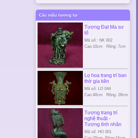
Các mẫu tương tự
Tượng Đạt Ma sư
tổ
Mã số:: NK 002
Cao:10cm Rộng: 7cm
Lọ hoa trang trí ban
thờ gia tiên
Mã số: LO 044
Cao:40cm Rộng: 28cm
Tượng trang trí
nghệ thuật -
Tượng tình nhân
Mã số: HO 001
Cao:29cm Rộng:16cm