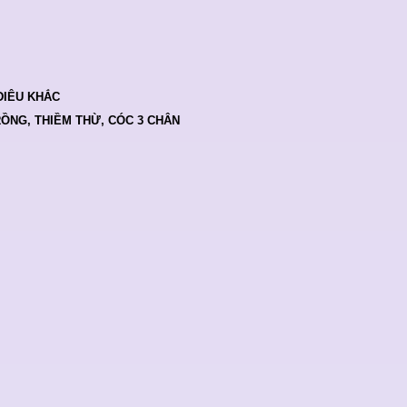
ĐIÊU KHẮC
RỒNG, THIỀM THỪ, CÓC 3 CHÂN