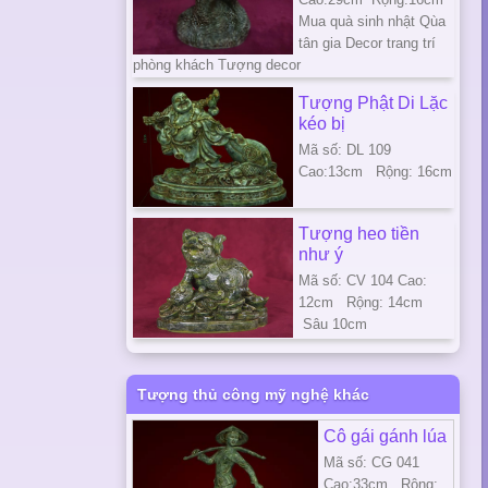
Mua quà sinh nhật Qùa
tân gia Decor trang trí
phòng khách Tượng decor
Tượng Phật Di Lặc
kéo bị
Mã số: DL 109
Cao:13cm Rộng: 16cm
Tượng heo tiền
như ý
Mã số: CV 104 Cao:
12cm Rộng: 14cm
Sâu 10cm
Tượng thủ công mỹ nghệ khác
Cô gái gánh lúa
Mã số: CG 041
Cao:33cm Rộng: