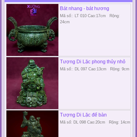
Bát nhang - bát hương
Mã số:: LT 010 Cao:17cm Rộng:
24cm
Tượng Di Lặc phong thủy nhỏ
Mã số:: DL 097 Cao:13cm Rộng: 9cm
Tượng Di Lặc để bàn
Mã số: DL 098 Cao:20cm Rộng: 14cm