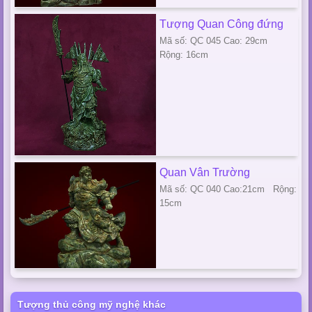
Tượng Quan Công đứng
Mã số: QC 045 Cao: 29cm
Rộng: 16cm
Quan Vân Trường
Mã số: QC 040 Cao:21cm Rộng:
15cm
Tượng thủ công mỹ nghệ khác