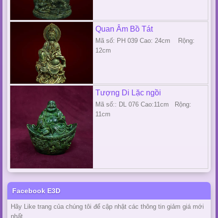
Quan Âm Bồ Tát
Mã số: PH 039 Cao: 24cm Rộng:
12cm
Tượng Di Lặc ngồi
Mã số:: DL 076 Cao:11cm Rộng:
11cm
Facebook E3D
Hãy Like trang của chúng tôi để cập nhật các thông tin giảm giá mới
nhất