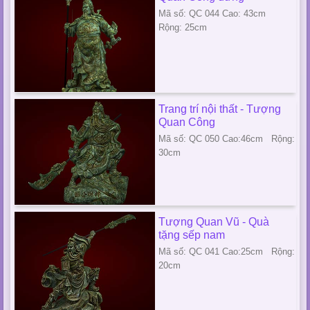
Mã số: QC 044 Cao: 43cm
Rộng: 25cm
Trang trí nội thất - Tượng
Quan Công
Mã số: QC 050 Cao:46cm Rộng:
30cm
Tượng Quan Vũ - Quà
tặng sếp nam
Mã số: QC 041 Cao:25cm Rộng:
20cm