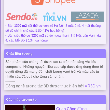
• Bán
1300 m2
đất thổ cư ven đô Hà Nội, 3 mặt ô tô, 4 mặt thoáng,
sổ đỏ chính chủ của E3D (
1%
hoa hồng)
• Bán siêu thổ cư
3200 m2
sổ đỏ ngoại thành Hà Nội, gần Vành đai
4, cầu Mễ Sở (
1%
hoa hồng)
Chất liệu tượng
Sản phẩm của chúng tôi được tạo ra trên nền tảng vật liệu
composite. Những nguyên liệu cao cấp được ứng dụng theo bí
quyết riêng đã mang đến chất lượng vượt trội và màu sắc tự
nhiên của đá quý cho từng sản phẩm.
----------
Công nghệ tương tác 3D được thực hiện bởi
VR3D.vn
Các mẫu tương tự
Quan Công đứng