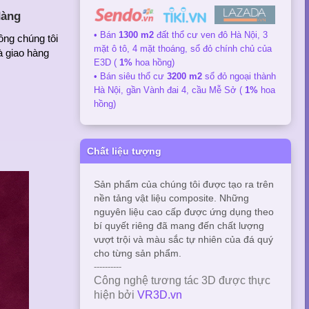
dàng
• Bán
1300 m2
đất thổ cư ven đô Hà Nội, 3
ông chúng tôi
mặt ô tô, 4 mặt thoáng, sổ đỏ chính chủ của
à giao hàng
E3D (
1%
hoa hồng)
• Bán siêu thổ cư
3200 m2
sổ đỏ ngoại thành
Hà Nội, gần Vành đai 4, cầu Mễ Sở (
1%
hoa
hồng)
Chất liệu tượng
Sản phẩm của chúng tôi được tạo ra trên
nền tảng vật liệu composite. Những
nguyên liệu cao cấp được ứng dụng theo
bí quyết riêng đã mang đến chất lượng
vượt trội và màu sắc tự nhiên của đá quý
cho từng sản phẩm.
----------
Công nghệ tương tác 3D được thực
hiện bởi
VR3D.vn