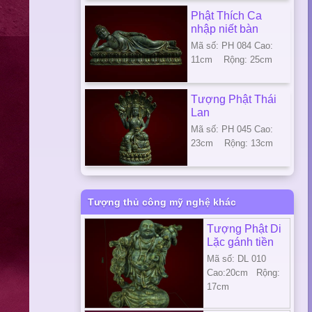
Phật Thích Ca
nhập niết bàn
Mã số: PH 084 Cao:
11cm Rộng: 25cm
Tượng Phật Thái
Lan
Mã số: PH 045 Cao:
23cm Rộng: 13cm
Tượng thủ công mỹ nghệ khác
Tượng Phật Di
Lặc gánh tiền
Mã số: DL 010
Cao:20cm Rộng:
17cm