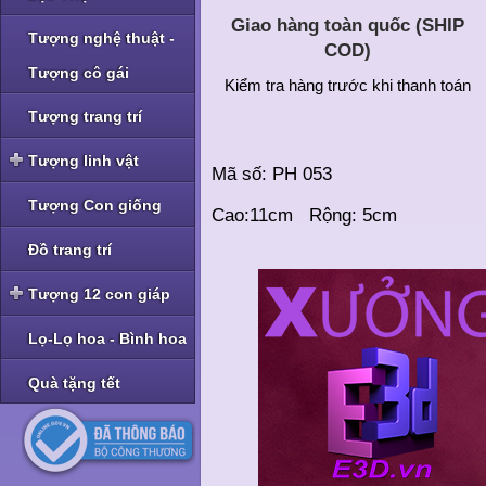
Giao hàng toàn quốc (SHIP
Tượng nghệ thuật -
COD)
Tượng cô gái
Kiểm tra hàng trước khi thanh toán
Tượng trang trí
Tượng linh vật
Mã số: PH 053
Tượng linh vật Nghê -
Tượng Con giống
Cao:11cm Rộng: 5cm
Tỳ Hưu
Tượng linh vật Rồng
Đồ trang trí
Tượng linh vật Cóc -
Tượng 12 con giáp
Thiềm Thừ
Tượng bộ Giáp bé
Lọ-Lọ hoa - Bình hoa
Tượng bộ Giáp nhỡ
Quà tặng tết
Tượng bộ Giáp to
Tượng bộ Giáp hoa