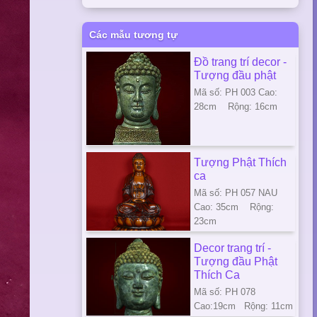
Các mẫu tương tự
Đồ trang trí decor -
Tượng đầu phật
Mã số: PH 003 Cao:
28cm Rộng: 16cm
Tượng Phật Thích
ca
Mã số: PH 057 NAU
Cao: 35cm Rộng:
23cm
Decor trang trí -
Tượng đầu Phật
Thích Ca
Mã số: PH 078
Cao:19cm Rộng: 11cm