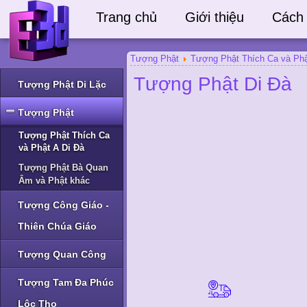
Trang chủ
Giới thiệu
Cách
Tượng Phật
Tượng Phật Thích Ca và Phậ
Tượng Phật Di Đà
Tượng Phật Di Lặc
Tượng Phật
Tượng Phật Thích Ca
và Phật A Di Đà
Tượng Phật Bà Quan
Âm và Phật khác
Tượng Công Giáo -
Thiên Chúa Giáo
Tượng Quan Công
Tượng Tam Đa Phúc
Lộc Thọ