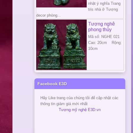
nhật ý nghĩa Trang
tris nhà ở Tượng
decor phòng...
Tượng nghê
phong thủy
Mã số: NGHE 021
Cao: 20cm Rộng:
10cm
Facebook E3D
Hãy Like trang của chúng tôi để cập nhật các
thông tin giảm giá mới nhất
Tượng mỹ nghệ E3D.vn