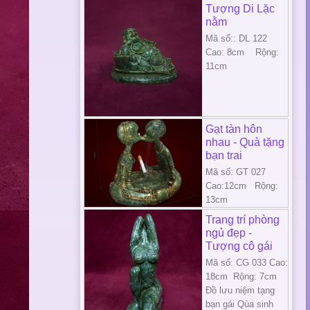
Tượng Di Lặc
nằm
Mã số:: DL 122
Cao: 8cm Rộng:
11cm
Gạt tàn hôn
nhau - Quà tặng
bạn trai
Mã số: GT 027
Cao:12cm Rộng:
13cm
Trang trí phòng
ngủ đẹp -
Tượng cô gái
Mã số: CG 033 Cao:
18cm Rộng: 7cm
Đồ lưu niệm tạng
bạn gái Qùa sinh