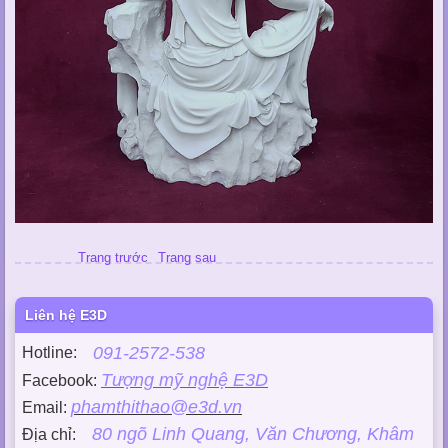
Trang trước
Trang sau
Liên hệ E3D
091-2572-538
Hotline:
Tượng mỹ nghệ E3D
Facebook:
phamthithao@e3d.vn
Email:
80 ngõ Linh Quang, Văn Chương, Khâm
Địa chỉ: