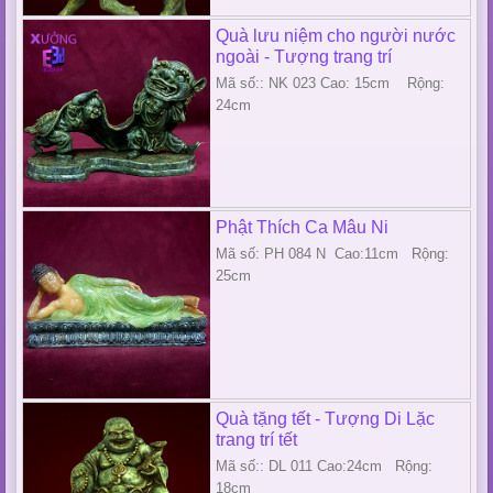
Quà lưu niệm cho người nước
ngoài - Tượng trang trí
Mã số:: NK 023 Cao: 15cm Rộng:
24cm
Phật Thích Ca Mâu Ni
Mã số: PH 084 N Cao:11cm Rộng:
25cm
Quà tặng tết - Tượng Di Lặc
trang trí tết
Mã số:: DL 011 Cao:24cm Rộng:
18cm