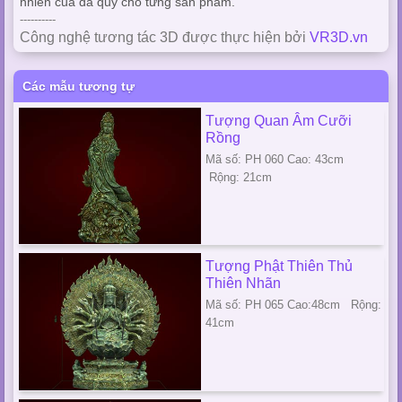
nhiên của đá quý cho từng sản phẩm.
----------
Công nghệ tương tác 3D được thực hiện bởi
VR3D.vn
Các mẫu tương tự
Tượng Quan Âm Cưỡi
Rồng
Mã số: PH 060 Cao: 43cm
Rộng: 21cm
Tượng Phật Thiên Thủ
Thiên Nhãn
Mã số: PH 065 Cao:48cm Rộng:
41cm