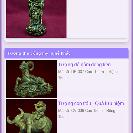
Tượng thủ công mỹ nghệ khác
Tượng dê nằm đống tiền
Mã số: DE 007 Cao: 12cm Rộng:
15cm
Tượng con trâu - Quà lưu niệm
Mã số: CV 036 Cao:15cm Rộng:
18cm