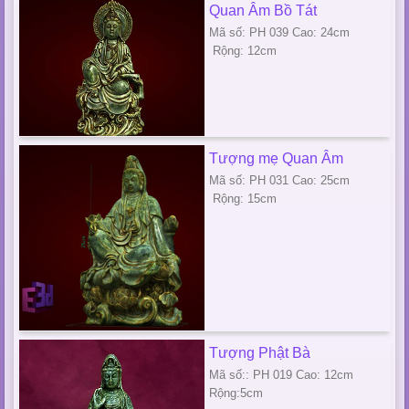
Quan Âm Bồ Tát
Mã số: PH 039 Cao: 24cm
Rộng: 12cm
Tượng mẹ Quan Âm
Mã số: PH 031 Cao: 25cm
Rộng: 15cm
Tượng Phật Bà
Mã số:: PH 019 Cao: 12cm
Rộng:5cm