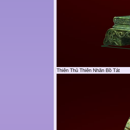
Thiên Thủ Thiên Nhãn Bồ Tát