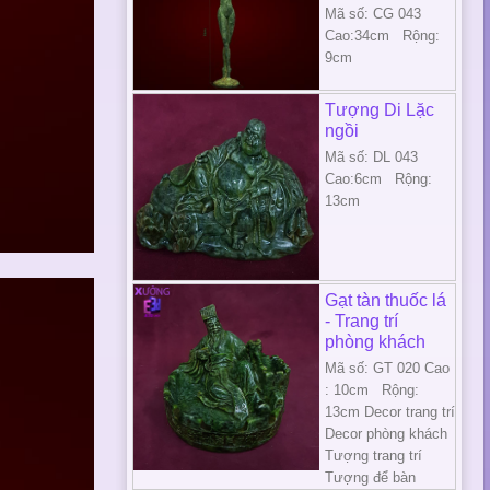
Mã số: CG 043
Cao:34cm Rộng:
9cm
Tượng Di Lặc
ngồi
Mã số: DL 043
Cao:6cm Rộng:
13cm
Gạt tàn thuốc lá
- Trang trí
phòng khách
Mã số: GT 020 Cao
: 10cm Rộng:
13cm Decor trang trí
Decor phòng khách
Tượng trang trí
Tượng để bàn