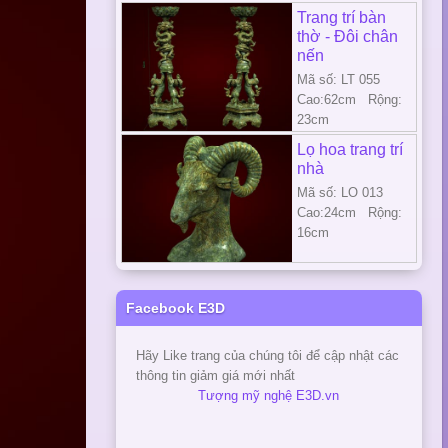
Trang trí bàn
thờ - Đôi chân
nến
Mã số: LT 055
Cao:62cm Rộng:
23cm
Lọ hoa trang trí
nhà
Mã số: LO 013
Cao:24cm Rộng:
16cm
Facebook E3D
Hãy Like trang của chúng tôi để cập nhật các
thông tin giảm giá mới nhất
Tượng mỹ nghệ E3D.vn