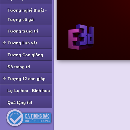
Tượng nghệ thuật -
Tượng cô gái
Tượng trang trí
Tượng linh vật
Tượng linh vật Nghê -
Tượng Con giống
Tỳ Hưu
Tượng linh vật Rồng
Đồ trang trí
Tượng linh vật Cóc -
Tượng 12 con giáp
Thiềm Thừ
Tượng bộ Giáp bé
Lọ-Lọ hoa - Bình hoa
Tượng bộ Giáp nhỡ
Quà tặng tết
Tượng bộ Giáp to
Tượng bộ Giáp hoa