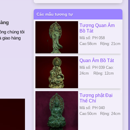
Các mẫu tương tự
dàng
Tượng Quan Âm
Bồ Tát
ông chúng tôi
à giao hàng
Mã số: PH 058
Cao:58cm Rộng: 21cm
Quan Âm Bồ Tát
Mã số: PH 039 Cao:
24cm Rộng: 12cm
Tượng phật Đại
Thế Chí
Mã số: PH 040
Cao:50cm Rộng: 24cm