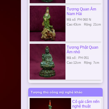
Tượng Quan Âm
Nam Hải
Mã số: PH 060 N
Cao:43cm Rộng: 21cm
Tượng Phật Quan
Âm nhỏ
Mã số:: PH 051
Cao:12cm Rộng: 7cm
Tượng thủ công mỹ nghệ khác
Cô gái cắm nến
nghệ thuật