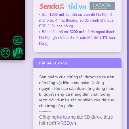
• Bán
1300 m2
đất thổ cư ven đô Hà Nội, 3
mặt ô tô, 4 mặt thoáng, sổ đỏ chính chủ của
E3D (
1%
hoa hồng)
• Bán siêu thổ cư
3200 m2
sổ đỏ ngoại thành
Hà Nội, gần Vành đai 4, cầu Mễ Sở (
1%
hoa
hồng)
Chất liệu tượng
Sản phẩm của chúng tôi được tạo ra trên
nền tảng vật liệu composite. Những
nguyên liệu cao cấp được ứng dụng theo
bí quyết riêng đã mang đến chất lượng
vượt trội và màu sắc tự nhiên của đá quý
cho từng sản phẩm.
----------
Công nghệ tương tác 3D được thực
hiện bởi
VR3D.vn