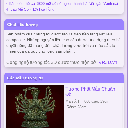
• Bán siêu thổ cư
3200 m2
sổ đỏ ngoại thành Hà Nội, gần Vành đai
4, cầu Mễ Sở (
1%
hoa hồng)
Chất liệu tượng
Sản phẩm của chúng tôi được tạo ra trên nền tảng vật liệu
composite. Những nguyên liệu cao cấp được ứng dụng theo bí
quyết riêng đã mang đến chất lượng vượt trội và màu sắc tự
nhiên của đá quý cho từng sản phẩm.
----------
Công nghệ tương tác 3D được thực hiện bởi
VR3D.vn
Các mẫu tương tự
Tượng Phật Mẫu Chuẩn
Đề
Mã số: PH 068 Cao: 29cm
Rộng: 28cm