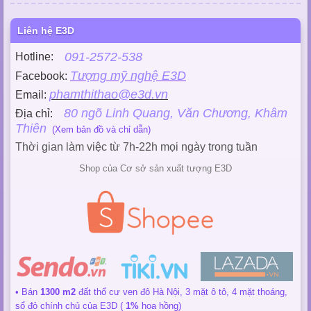
Liên hệ E3D
091-2572-538
Hotline:
Tượng mỹ nghệ E3D
Facebook:
phamthithao@e3d.vn
Email:
80 ngõ Linh Quang, Văn Chương, Khâm
Địa chỉ:
Thiên
(Xem bản đồ và chỉ dẫn)
Thời gian làm việc từ 7h-22h mọi ngày trong tuần
Shop của Cơ sở sản xuất tượng E3D
• Bán
1300 m2
đất thổ cư ven đô Hà Nội, 3 mặt ô tô, 4 mặt thoáng,
sổ đỏ chính chủ của E3D (
1%
hoa hồng)