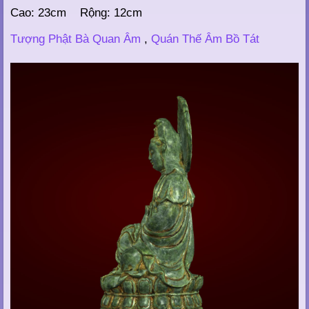
Cao: 23cm Rộng: 12cm
Tượng Phật Bà Quan Âm
,
Quán Thế Âm Bồ Tát