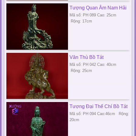
Tượng Quan Âm Nam Hải
Mã số: PH 089 Cao: 25cm
Rộng: 17cm
Văn Thù Bồ Tát
Mã số: PH 042 Cao: 40cm
Rộng: 25cm
Tượng Đại Thế Chí Bồ Tát
Mã số: PH 094 Cao:46cm Rộng:
20cm