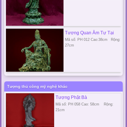
Tượng Quan Âm Tự Tại
Mã số: PH 012 Cao:38cm Rộng:
27cm
Tượng thủ công mỹ nghệ khác
Tượng Phật Bà
Mã số: PH 058 Cao: 58cm Rộng:
21cm