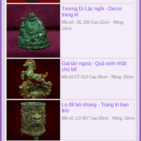
Tượng Di Lặc ngồi - Decor
trang trí
Mã số:: DL 105 Cao:12cm Rộng:
13cm
Gạt tàn ngựa - Quà sinh nhật
cho bố
Mã số:GT 013 Cao:26cm Rộng: 25cm
Lọ để bó nhang - Trang trí ban
thờ
Mã số: LO 067 Cao:20cm Rộng: 19cm