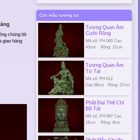
Các mẫu tương tự
dàng
Tượng Quan Âm
Cưỡi Rồng
ông chúng tôi
à giao hàng
Mã số: PH 060 Cao:
43cm Rộng: 21cm
Tượng Quan Âm
Tự Tại
Mã số: PH 012
Cao:38cm Rộng: 27cm
Phật Đại Thế Chí
Bồ Tát
Mã số: PH 087 Cao:
15cm Rộng: 8cm