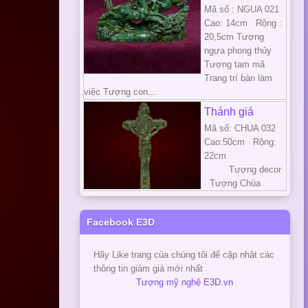
Mã số : NGUA 021
Cao: 14cm Rộng :
20,5cm Tượng
ngựa phong thủy
Tượng tam mã
Trang trí bàn làm
việc Tượng con...
Thánh giá
Mã số: CHUA 032
Cao:50cm Rộng:
22cm
Tượng decor
Tượng Chúa
Facebook E3D
Hãy Like trang của chúng tôi để cập nhật các
thông tin giảm giá mới nhất
Tượng mỹ nghệ E3D.vn