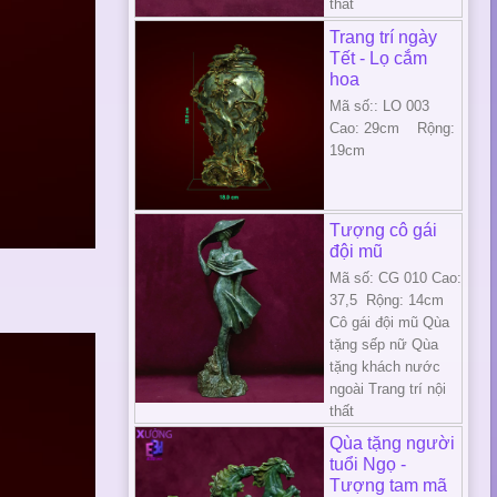
thất
Trang trí ngày
Tết - Lọ cắm
hoa
Mã số:: LO 003
Cao: 29cm Rộng:
19cm
Tượng cô gái
đội mũ
Mã số: CG 010 Cao:
37,5 Rộng: 14cm
Cô gái đội mũ Qùa
tặng sếp nữ Qùa
tặng khách nước
ngoài Trang trí nội
thất
Qùa tặng người
tuổi Ngọ -
Tượng tam mã