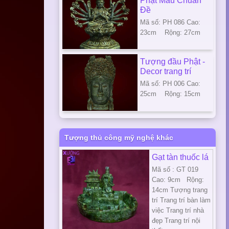
Phật Mẫu Chuẩn
Đề
Mã số: PH 086 Cao:
23cm Rộng: 27cm
Tượng đầu Phật -
Decor trang trí
Mã số: PH 006 Cao:
25cm Rộng: 15cm
Tượng thủ công mỹ nghệ khác
Gạt tàn thuốc lá
Mã số : GT 019
Cao: 9cm Rộng:
14cm Tượng trang
trí Trang trí bàn làm
việc Trang trí nhà
đẹp Trang trí nội