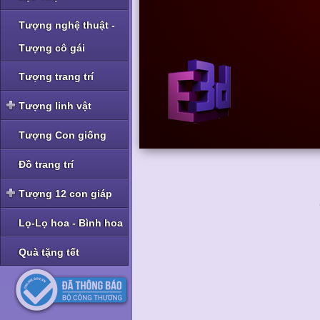
Tượng nghệ thuật -
Tượng cô gái
Tượng trang trí
Tượng linh vật
Tượng linh vật Nghê -
Tượng Con giống
Tỳ Hưu
Tượng linh vật Rồng
Đồ trang trí
Tượng linh vật Cóc -
Tượng 12 con giáp
Thiềm Thừ
Tượng bộ Giáp bé
Lọ-Lọ hoa - Bình hoa
Tượng bộ Giáp nhỡ
Quà tặng tết
Tượng bộ Giáp to
Tượng bộ Giáp hoa