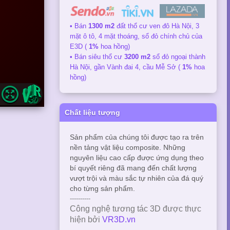
• Bán
1300 m2
đất thổ cư ven đô Hà Nội, 3
mặt ô tô, 4 mặt thoáng, sổ đỏ chính chủ của
E3D (
1%
hoa hồng)
• Bán siêu thổ cư
3200 m2
sổ đỏ ngoại thành
Hà Nội, gần Vành đai 4, cầu Mễ Sở (
1%
hoa
hồng)
Chất liệu tượng
Sản phẩm của chúng tôi được tạo ra trên
nền tảng vật liệu composite. Những
nguyên liệu cao cấp được ứng dụng theo
bí quyết riêng đã mang đến chất lượng
vượt trội và màu sắc tự nhiên của đá quý
cho từng sản phẩm.
----------
Công nghệ tương tác 3D được thực
hiện bởi
VR3D.vn