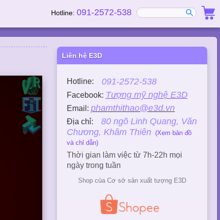
091-2572-538
Hotline:
Liên hệ E3D
091-2572-538
Hotline:
Tượng mỹ nghệ E3D
Facebook:
phamthithao@e3d.vn
Email:
80 ngõ Linh Quang, Văn
Địa chỉ:
Chương, Khâm Thiên
(Xem bản đồ
và chỉ dẫn)
Thời gian làm việc từ 7h-22h mọi
ngày trong tuần
Shop của Cơ sở sản xuất tượng E3D