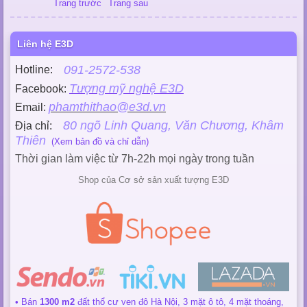
Trang trước
Trang sau
Liên hệ E3D
091-2572-538
Hotline:
Tượng mỹ nghệ E3D
Facebook:
phamthithao@e3d.vn
Email:
80 ngõ Linh Quang, Văn Chương, Khâm
Địa chỉ:
Thiên
(Xem bản đồ và chỉ dẫn)
Thời gian làm việc từ 7h-22h mọi ngày trong tuần
Shop của Cơ sở sản xuất tượng E3D
• Bán
1300 m2
đất thổ cư ven đô Hà Nội, 3 mặt ô tô, 4 mặt thoáng,