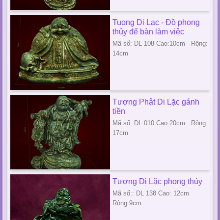
Tuong Di Lac - Đồ phong
thủy để bàn làm việc
Mã số: DL 108 Cao:10cm Rộng:
14cm
Tượng Phật Di Lặc gánh
tiền
Mã số: DL 010 Cao:20cm Rộng:
17cm
Tượng Di Lặc phong thủy
Mã số:: DL 138 Cao: 12cm
Rộng:9cm