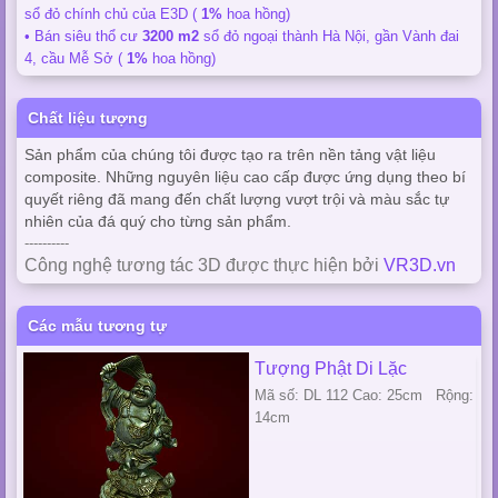
sổ đỏ chính chủ của E3D (
1%
hoa hồng)
• Bán siêu thổ cư
3200 m2
sổ đỏ ngoại thành Hà Nội, gần Vành đai
4, cầu Mễ Sở (
1%
hoa hồng)
Chất liệu tượng
Sản phẩm của chúng tôi được tạo ra trên nền tảng vật liệu
composite. Những nguyên liệu cao cấp được ứng dụng theo bí
quyết riêng đã mang đến chất lượng vượt trội và màu sắc tự
nhiên của đá quý cho từng sản phẩm.
----------
Công nghệ tương tác 3D được thực hiện bởi
VR3D.vn
Các mẫu tương tự
Tượng Phật Di Lặc
Mã số: DL 112 Cao: 25cm Rộng:
14cm