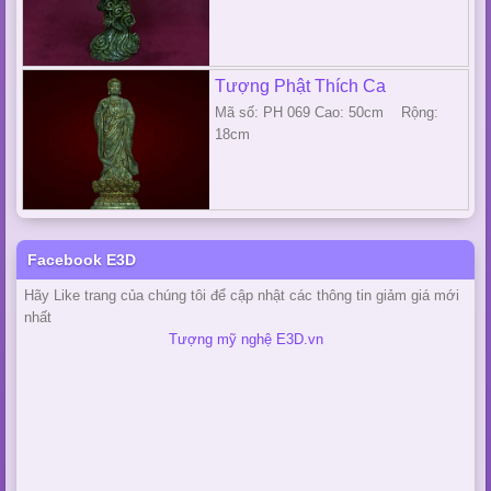
Tượng Phật Thích Ca
Mã số: PH 069 Cao: 50cm Rộng:
18cm
Facebook E3D
Hãy Like trang của chúng tôi để cập nhật các thông tin giảm giá mới
nhất
Tượng mỹ nghệ E3D.vn