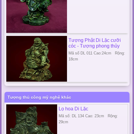
Tượng Phật Di Lặc cưỡi
cóc - Tượng phong thủy
Mã số DL 011 Cao:24cm Rộng:
18cm
Tượng thủ công mỹ nghệ khác
Lọ hoa Di Lặc
Mã số: DL 134 Cao: 23cm Rộng:
29cm