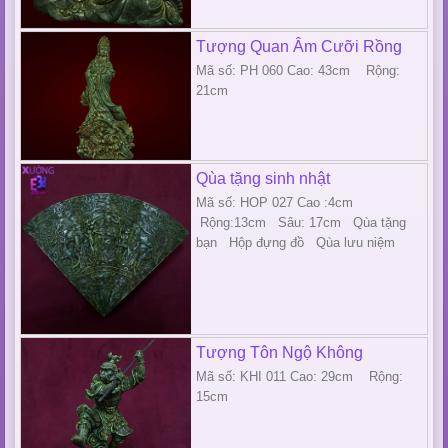
Tượng Quan Âm Cưỡi Rồng
Mã số: PH 060 Cao: 43cm Rộng:
21cm
Qùa tặng sinh nhật
Mã số: HOP 027 Cao :4cm
Rộng:13cm Sâu: 17cm Qùa tặng
bạn Hộp đựng đồ Qùa lưu niệm
Tượng Tôn Ngộ Không
Mã số: KHI 011 Cao: 29cm Rộng:
15cm