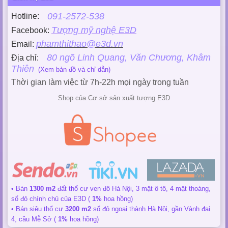
091-2572-538
Hotline:
Tượng mỹ nghệ E3D
Facebook:
phamthithao@e3d.vn
Email:
80 ngõ Linh Quang, Văn Chương, Khâm
Địa chỉ:
Thiên
(Xem bản đồ và chỉ dẫn)
Thời gian làm việc từ 7h-22h mọi ngày trong tuần
Shop của Cơ sở sản xuất tượng E3D
• Bán
1300 m2
đất thổ cư ven đô Hà Nội, 3 mặt ô tô, 4 mặt thoáng,
sổ đỏ chính chủ của E3D (
1%
hoa hồng)
• Bán siêu thổ cư
3200 m2
sổ đỏ ngoại thành Hà Nội, gần Vành đai
4, cầu Mễ Sở (
1%
hoa hồng)