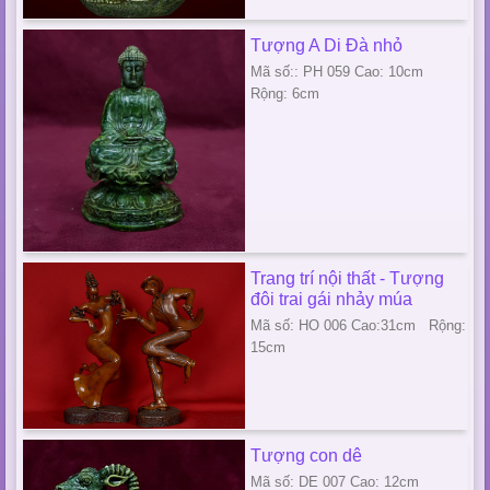
Tượng A Di Đà nhỏ
Mã số:: PH 059 Cao: 10cm
Rộng: 6cm
Trang trí nội thất - Tượng
đôi trai gái nhảy múa
Mã số: HO 006 Cao:31cm Rộng:
15cm
Tượng con dê
Mã số: DE 007 Cao: 12cm