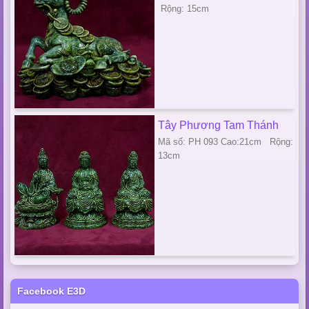
Rộng: 15cm
Tây Phương Tam Thánh
Mã số: PH 093 Cao:21cm Rộng:
13cm
Facebook E3D