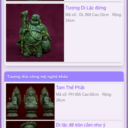
Tượng Di Lặc đứng
Mã số:: DL 069 Cao:15cm Rộng:
14cm
Tượng thủ công mỹ nghệ khác
Tam Thế Phật
Mã số: PH 055 Cao:60cm Rộng:
26cm
Di lặc đế tròn cầm như ý