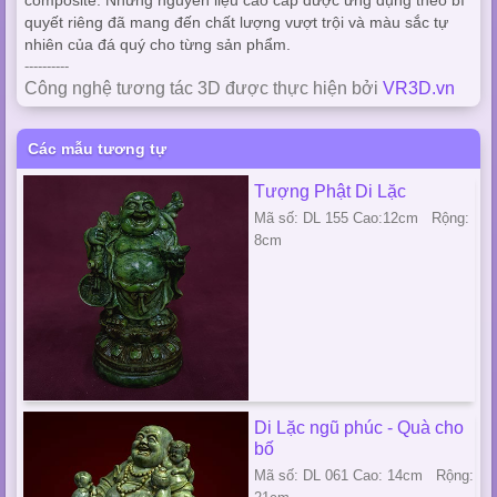
composite. Những nguyên liệu cao cấp được ứng dụng theo bí
quyết riêng đã mang đến chất lượng vượt trội và màu sắc tự
nhiên của đá quý cho từng sản phẩm.
----------
Công nghệ tương tác 3D được thực hiện bởi
VR3D.vn
Các mẫu tương tự
Tượng Phật Di Lặc
Mã số: DL 155 Cao:12cm Rộng:
8cm
Di Lặc ngũ phúc - Quà cho
bố
Mã số: DL 061 Cao: 14cm Rộng: