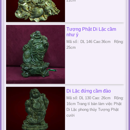
21cm
Tượng Phật Di Lặc cầm
như ý
Mã số:: DL 146 Cao:36cm Rộng:
25cm
Di Lặc đứng cầm đào
Mã số: DL 130 Cao: 26cm Rộng:
16cm Trang tí bàn làm việc Phật
Di Lặc phong thủy Tượng Phật
cười