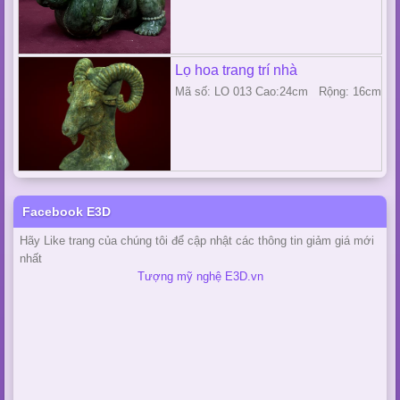
Lọ hoa trang trí nhà
Mã số: LO 013 Cao:24cm Rộng: 16cm
Facebook E3D
Hãy Like trang của chúng tôi để cập nhật các thông tin giảm giá mới
nhất
Tượng mỹ nghệ E3D.vn