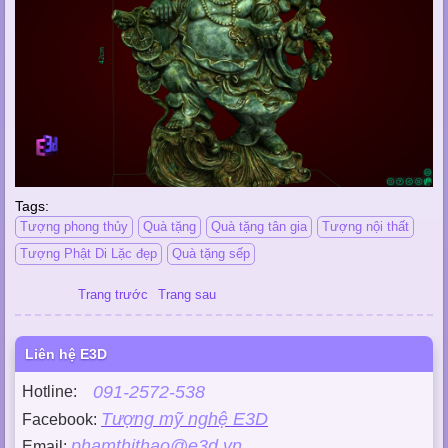
Tags:
Tượng phong thủy
Quà tặng
Quà tặng tân gia
Tượng nội thất
Tượng Phật Di Lặc đẹp
Quà tặng sếp
Trang trước
Trang sau
Liên hệ E3D
091-2572-538
Hotline:
Tượng mỹ nghệ E3D
Facebook:
phamthithao@e3d.vn
Email: