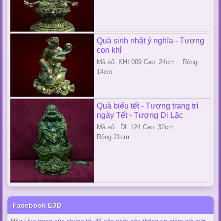
Quà sinh nhật ý nghĩa - Tượng
con khỉ
Mã số: KHI 009 Cao: 24cm Rộng:
14cm
Quà biếu tết - Tượng trang trí
ngày Tết - Tượng Di Lặc
Mã số:: DL 124 Cao: 32cm
Rộng:21cm
Facebook E3D