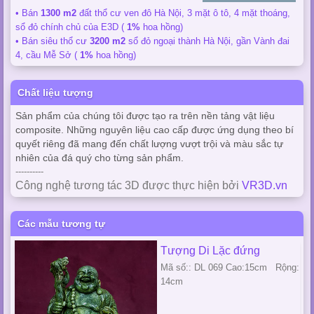
• Bán
1300 m2
đất thổ cư ven đô Hà Nội, 3 mặt ô tô, 4 mặt thoáng,
sổ đỏ chính chủ của E3D (
1%
hoa hồng)
• Bán siêu thổ cư
3200 m2
sổ đỏ ngoại thành Hà Nội, gần Vành đai
4, cầu Mễ Sở (
1%
hoa hồng)
Chất liệu tượng
Sản phẩm của chúng tôi được tạo ra trên nền tảng vật liệu
composite. Những nguyên liệu cao cấp được ứng dụng theo bí
quyết riêng đã mang đến chất lượng vượt trội và màu sắc tự
nhiên của đá quý cho từng sản phẩm.
----------
Công nghệ tương tác 3D được thực hiện bởi
VR3D.vn
Các mẫu tương tự
Tượng Di Lặc đứng
Mã số:: DL 069 Cao:15cm Rộng:
14cm