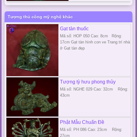
Tượng thủ công mỹ nghệ khác
Gạt tàn thuốc
Mã số: HOP 050 Cao: 8cm Rộng:
17cm Gạt tàn hình con ve Trang trí nhà
ở Gạt tàn đẹp
Tượng tỳ hưu phong thủy
Mã số: NGHE 029 Cao: 32cm Rộng:
43cm
Phật Mẫu Chuẩn Đề
Mã số: PH 086 Cao: 23cm Rộng:
27cm