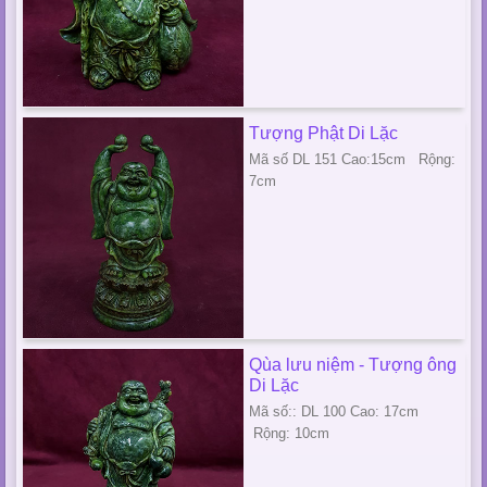
Tượng Phật Di Lặc
Mã số DL 151 Cao:15cm Rộng:
7cm
Qùa lưu niệm - Tượng ông
Di Lặc
Mã số:: DL 100 Cao: 17cm
Rộng: 10cm