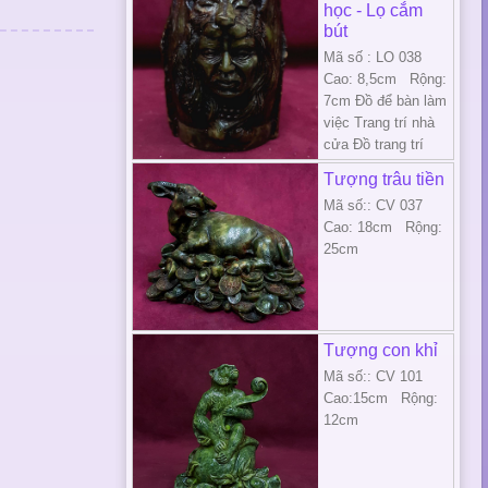
học - Lọ cắm
bút
Mã số : LO 038
Cao: 8,5cm Rộng:
7cm Đồ để bàn làm
việc Trang trí nhà
cửa Đồ trang trí
Tượng trâu tiền
Mã số:: CV 037
Cao: 18cm Rộng:
25cm
Tượng con khỉ
Mã số:: CV 101
Cao:15cm Rộng:
12cm