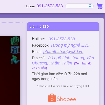
091-2572-538
Hotline:
Liên hệ E3D
091-2572-538
Hotline:
Tượng mỹ nghệ E3D
Facebook:
phamthithao@e3d.vn
Email:
80 ngõ Linh Quang, Văn
Địa chỉ:
Chương, Khâm Thiên
(Xem bản đồ
và chỉ dẫn)
Thời gian làm việc từ 7h-22h mọi
ngày trong tuần
Shop của Cơ sở sản xuất tượng E3D