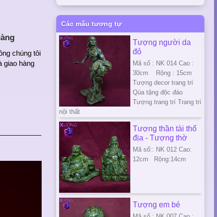
Các mẫu tương tự
dàng
Tượng người da
đỏ
ông chúng tôi
à giao hàng
Mã số : NK 014 Cao :
30cm Rộng : 15cm
Tượng decor trang trí
Qùa tặng độc đáo
Tượng trang trí Trang trí
nội thất
Tượng thần tài thổ
địa - Tượng thờ
Mã số:: NK 012 Cao:
12cm Rộng:14cm
Tượng em bé
Mã số : NK 007 Cao :