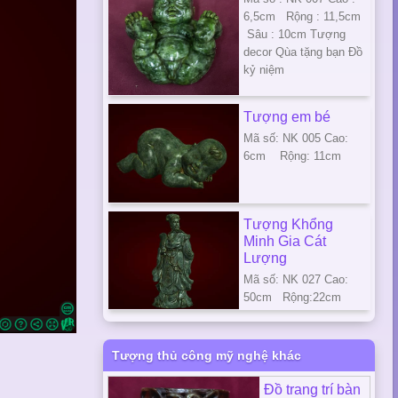
6,5cm Rộng : 11,5cm
Sâu : 10cm Tượng
decor Qùa tặng bạn Đồ
kỷ niệm
Tượng em bé
Mã số: NK 005 Cao:
6cm Rộng: 11cm
Tượng Khổng
Minh Gia Cát
Lượng
Mã số: NK 027 Cao:
50cm Rộng:22cm
Tượng thủ công mỹ nghệ khác
Đồ trang trí bàn