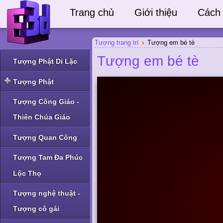
Trang chủ
Giới thiệu
Cách
Tượng trang trí
Tượng em bé tè
Tượng em bé tè
Tượng Phật Di Lặc
Tượng Phật
Tượng Phật Thích Ca
Tượng Công Giáo -
và Phật A Di Đà
Thiên Chúa Giáo
Tượng Phật Bà Quan
Âm và Phật khác
Tượng Quan Công
Tượng Tam Đa Phúc
Lộc Thọ
Tượng nghệ thuật -
Tượng cô gái