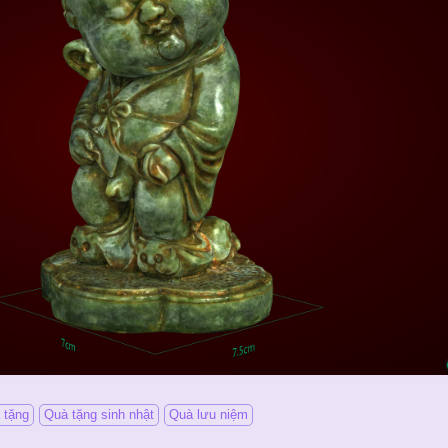
 tặng
Quà tặng sinh nhật
Quà lưu niệm