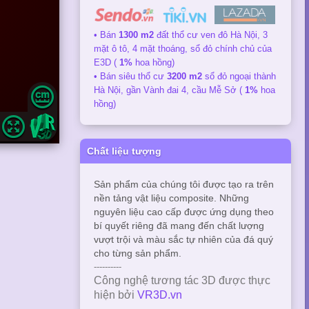
• Bán
1300 m2
đất thổ cư ven đô Hà Nội, 3
mặt ô tô, 4 mặt thoáng, sổ đỏ chính chủ của
E3D (
1%
hoa hồng)
• Bán siêu thổ cư
3200 m2
sổ đỏ ngoại thành
Hà Nội, gần Vành đai 4, cầu Mễ Sở (
1%
hoa
hồng)
Chất liệu tượng
Sản phẩm của chúng tôi được tạo ra trên
nền tảng vật liệu composite. Những
nguyên liệu cao cấp được ứng dụng theo
bí quyết riêng đã mang đến chất lượng
vượt trội và màu sắc tự nhiên của đá quý
cho từng sản phẩm.
----------
Công nghệ tương tác 3D được thực
hiện bởi
VR3D.vn