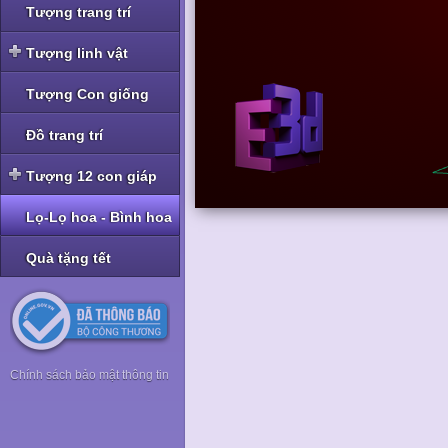
Tượng trang trí
Tượng linh vật
Tượng linh vật Nghê -
Tượng Con giống
Tỳ Hưu
Tượng linh vật Rồng
Đồ trang trí
Tượng linh vật Cóc -
Tượng 12 con giáp
Thiềm Thừ
Tượng bộ Giáp bé
Lọ-Lọ hoa - Bình hoa
Tượng bộ Giáp nhỡ
Quà tặng tết
Tượng bộ Giáp to
Tượng bộ Giáp hoa
Chính sách bảo mật thông tin