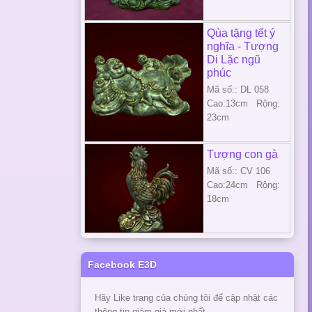
Qùa tặng tết ý
nghĩa - Tượng
Di Lặc ngũ
phúc
Mã số:: DL 058
Cao:13cm Rộng:
23cm
Tượng con gà
Mã số:: CV 106
Cao:24cm Rộng:
18cm
Facebook E3D
Hãy Like trang của chúng tôi để cập nhật các
thông tin giảm giá mới nhất