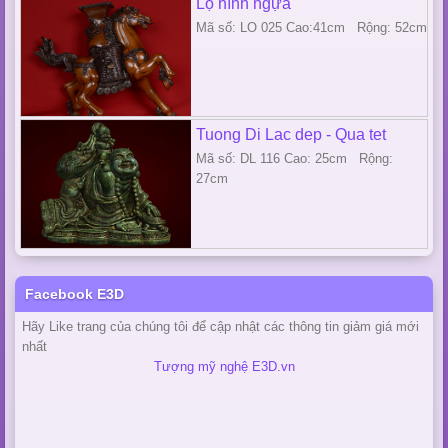
Lọ hình ngựa
Mã số: LO 025 Cao:41cm Rộng: 52cm
Tuong Di Lac dep - Qua tet
Mã số: DL 116 Cao: 25cm Rộng:
27cm
Facebook E3D
Hãy Like trang của chúng tôi để cập nhật các thông tin giảm giá mới
nhất
Tượng mỹ nghệ E3D.vn