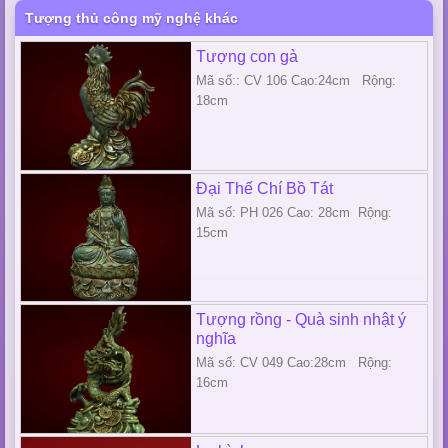
Tượng thủ công mỹ nghệ khác
Tượng con gà
Mã số:: CV 106 Cao:24cm Rộng:
18cm
Đại Thế Chí Bồ Tát
Mã số: PH 026 Cao: 28cm Rộng:
15cm
Tượng rồng - Quà sinh nhật ý
nghĩa
Mã số: CV 049 Cao:28cm Rộng:
16cm