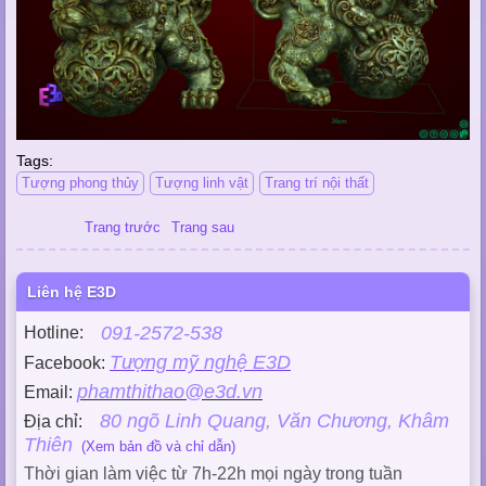
Tags:
Tượng phong thủy
Tượng linh vật
Trang trí nội thất
Trang trước
Trang sau
Liên hệ E3D
091-2572-538
Hotline:
Tượng mỹ nghệ E3D
Facebook:
phamthithao@e3d.vn
Email:
80 ngõ Linh Quang, Văn Chương, Khâm
Địa chỉ:
Thiên
(Xem bản đồ và chỉ dẫn)
Thời gian làm việc từ 7h-22h mọi ngày trong tuần