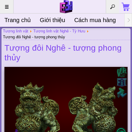
Trang chủ
Giới thiệu
Cách mua hàng
Bà
Tượng linh vật
Tượng linh vật Nghê - Tỳ Hưu
Tượng đôi Nghê - tượng phong thủy
Tượng đôi Nghê - tượng phong
thủy