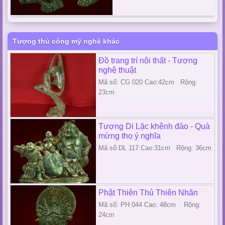
Tượng thủ công mỹ nghệ khác
Đồ trang trí nội thất - Tượng
nghệ thuật
Mã số: CG 020 Cao:42cm Rộng:
23cm
Tượng Di Lặc khênh đào - Quà
mừng thọ ý nghĩa
Mã số:DL 117 Cao:31cm Rộng: 36cm
Phật Thiên Thủ Thiên Nhãn
Mã số: PH 044 Cao: 48cm Rộng:
24cm