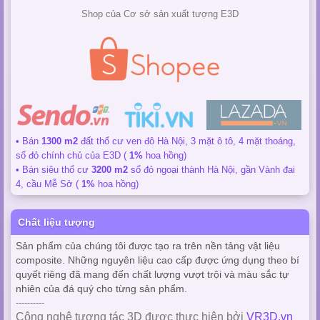
Shop của Cơ sở sản xuất tượng E3D
• Bán
1300 m2
đất thổ cư ven đô Hà Nội, 3 mặt ô tô, 4 mặt thoáng,
sổ đỏ chính chủ của E3D (
1%
hoa hồng)
• Bán siêu thổ cư
3200 m2
sổ đỏ ngoại thành Hà Nội, gần Vành đai
4, cầu Mễ Sở (
1%
hoa hồng)
Chất liệu tượng
Sản phẩm của chúng tôi được tạo ra trên nền tảng vật liệu
composite. Những nguyên liệu cao cấp được ứng dụng theo bí
quyết riêng đã mang đến chất lượng vượt trội và màu sắc tự
nhiên của đá quý cho từng sản phẩm.
----------
Công nghệ tương tác 3D được thực hiện bởi
VR3D.vn