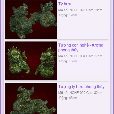
Tỳ hưu
Mã số: NGHE 028 Cao: 19cm
Rộng: 19cm
Tượng con nghê - tượng
phong thủy
Mã số: NGHE 004 Cao: 17cm
Rộng: 16cm
Tượng tỳ hưu phong thủy
Mã số: NGHE 029 Cao: 32cm
Rộng: 43cm