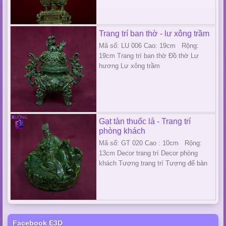
Trang trí ban thờ - lư xông trầm
Mã số: LU 006 Cao: 19cm Rộng:
19cm Trang trí ban thờ Đồ thờ Lư
hương Lư xông trầm
Gạt tàn thuốc lá - Trang trí
phòng khách
Mã số: GT 020 Cao : 10cm Rộng:
13cm Decor trang trí Decor phòng
khách Tượng trang trí Tượng để bàn
Facebook E3D