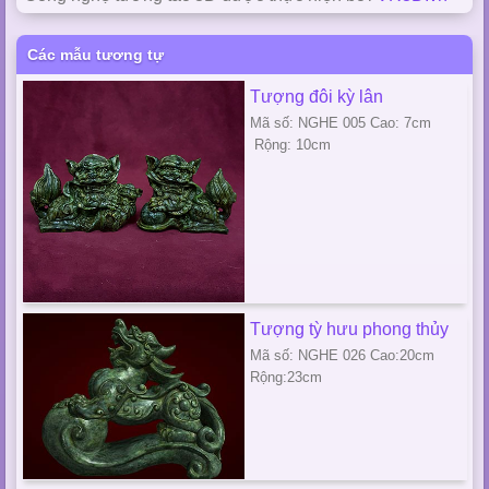
Các mẫu tương tự
Tượng đôi kỳ lân
Mã số: NGHE 005 Cao: 7cm
Rộng: 10cm
Tượng tỳ hưu phong thủy
Mã số: NGHE 026 Cao:20cm
Rộng:23cm