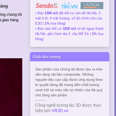
dàng
• Bán
1300 m2
đất thổ cư ven đô Hà Nội, 3
ông chúng tôi
mặt ô tô, 4 mặt thoáng, sổ đỏ chính chủ của
à giao hàng
E3D (
1%
hoa hồng)
• Bán siêu thổ cư
3200 m2
sổ đỏ ngoại thành
Hà Nội, gần Vành đai 4, cầu Mễ Sở (
1%
hoa
hồng)
Chất liệu tượng
Sản phẩm của chúng tôi được tạo ra trên
nền tảng vật liệu composite. Những
nguyên liệu cao cấp được ứng dụng theo
bí quyết riêng đã mang đến chất lượng
vượt trội và màu sắc tự nhiên của đá quý
cho từng sản phẩm.
----------
Công nghệ tương tác 3D được thực
hiện bởi
VR3D.vn