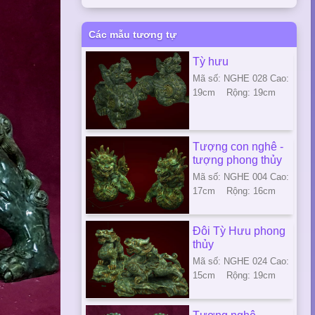
Các mẫu tương tự
Tỳ hưu
Mã số: NGHE 028 Cao:
19cm Rộng: 19cm
Tượng con nghê -
tượng phong thủy
Mã số: NGHE 004 Cao:
17cm Rộng: 16cm
Đôi Tỳ Hưu phong
thủy
Mã số: NGHE 024 Cao:
15cm Rộng: 19cm