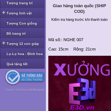
Tượng trang trí
Giao hàng toàn quốc (SHIP
COD)
Tượng linh vật
Kiểm tra hàng trước khi thanh toán
Tượng linh vật Nghê -
Tượng Con giống
Tỳ Hưu
Tượng linh vật Rồng
Đồ trang trí
Mã số:: NGHE 007
Tượng linh vật Cóc -
Tượng 12 con giáp
Thiềm Thừ
Cao: 15cm Rộng: 21cm
Tượng bộ Giáp bé
Lọ-Lọ hoa - Bình hoa
Tượng bộ Giáp nhỡ
Quà tặng tết
Tượng bộ Giáp to
Tượng bộ Giáp hoa
Chính sách bảo mật thông tin