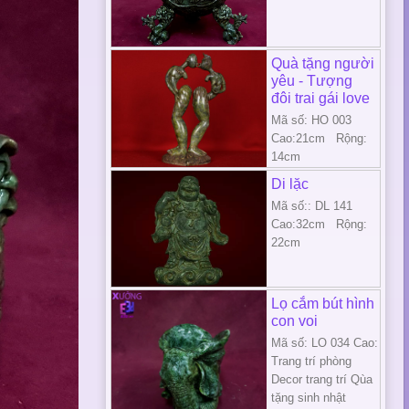
Quà tặng người
yêu - Tượng
đôi trai gái love
Mã số: HO 003
Cao:21cm Rộng:
14cm
Di lặc
Mã số:: DL 141
Cao:32cm Rộng:
22cm
Lọ cắm bút hình
con voi
Mã số: LO 034 Cao:
Trang trí phòng
Decor trang trí Qùa
tặng sinh nhật