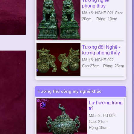
Tượng nghê
phong thủy
Mã số: NGHE 021 Cao:
20cm Rộng: 10cm
Tượng đôi Nghê -
tượng phong thủy
Mã số: NGHE 022
Cao:27cm Rộng: 26cm
Tượng thủ công mỹ nghệ khác
Lư hương trang
trí
Mã số:: LU 008
Cao: 21cm
Rộng:18cm