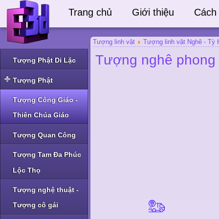
Trang chủ
Giới thiệu
Cách
Tượng linh vật
Tượng linh vật Nghê - Tỳ
Tượng nghê phong 
Tượng Phật Di Lặc
Tượng Phật
Tượng Phật Thích Ca
Tượng Công Giáo -
và Phật A Di Đà
Thiên Chúa Giáo
Tượng Phật Bà Quan
Âm và Phật khác
Tượng Quan Công
Tượng Tam Đa Phúc
Lộc Thọ
Tượng nghệ thuật -
Tượng cô gái