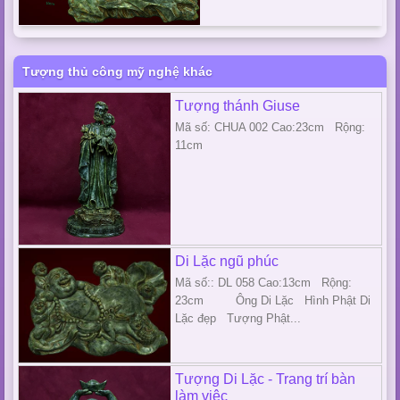
Tượng thủ công mỹ nghệ khác
Tượng thánh Giuse
Mã số: CHUA 002 Cao:23cm Rộng:
11cm
Di Lặc ngũ phúc
Mã số:: DL 058 Cao:13cm Rộng:
23cm Ông Di Lặc Hình Phật Di
Lặc đẹp Tượng Phật...
Tượng Di Lặc - Trang trí bàn
làm việc