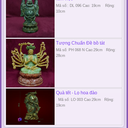
Mã số:: DL 096 Cao: 19cm Rộng:
10cm
Tượng Chuẩn Đề bồ tát
Mã số: PH 068 N Cao:29cm Rộng:
28cm
Quà tết - Lọ hoa đào
Mã số: LO 003 Cao:29cm Rộng:
19cm