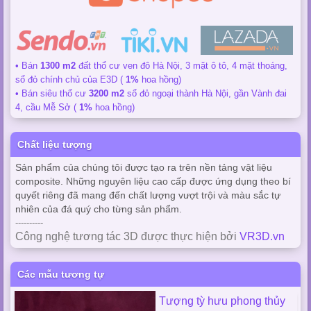
• Bán
1300 m2
đất thổ cư ven đô Hà Nội, 3 mặt ô tô, 4 mặt thoáng,
sổ đỏ chính chủ của E3D (
1%
hoa hồng)
• Bán siêu thổ cư
3200 m2
sổ đỏ ngoại thành Hà Nội, gần Vành đai
4, cầu Mễ Sở (
1%
hoa hồng)
Chất liệu tượng
Sản phẩm của chúng tôi được tạo ra trên nền tảng vật liệu
composite. Những nguyên liệu cao cấp được ứng dụng theo bí
quyết riêng đã mang đến chất lượng vượt trội và màu sắc tự
nhiên của đá quý cho từng sản phẩm.
----------
Công nghệ tương tác 3D được thực hiện bởi
VR3D.vn
Các mẫu tương tự
Tượng tỳ hưu phong thủy