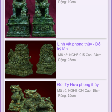
Rộng: 10cm
Linh vật phong thủy - Đôi
kỳ lân
Mã số: NGHE 015 Cao: 24cm
Rộng: 23cm
Đôi Tỳ Hưu phong thủy
Mã số: NGHE 024 Cao: 15cm
Rộng: 19cm