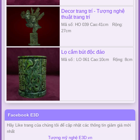
Decor trang trí - Tượng nghệ
thuật trang trí
Mã số: HO 039 Cao:41cm Rộng:
27cm
Lọ cắm bút độc đáo
Mã số:: LO 061 Cao:10cm Rộng: 8cm
Facebook E3D
Hãy Like trang của chúng tôi để cập nhật các thông tin giảm giá mới
nhất
Tượng mỹ nghệ E3D.vn