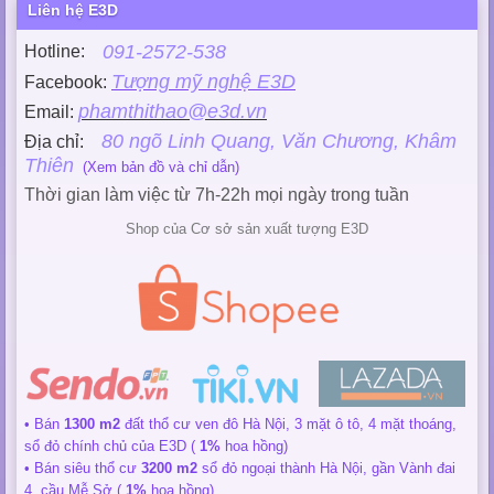
Liên hệ E3D
091-2572-538
Hotline:
Tượng mỹ nghệ E3D
Facebook:
phamthithao@e3d.vn
Email:
80 ngõ Linh Quang, Văn Chương, Khâm
Địa chỉ:
Thiên
(Xem bản đồ và chỉ dẫn)
Thời gian làm việc từ 7h-22h mọi ngày trong tuần
Shop của Cơ sở sản xuất tượng E3D
• Bán
1300 m2
đất thổ cư ven đô Hà Nội, 3 mặt ô tô, 4 mặt thoáng,
sổ đỏ chính chủ của E3D (
1%
hoa hồng)
• Bán siêu thổ cư
3200 m2
sổ đỏ ngoại thành Hà Nội, gần Vành đai
4, cầu Mễ Sở (
1%
hoa hồng)