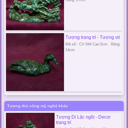
Tượng trang trí - Tượng vịt
Mã số:: CV 044 Cao:5cm Rộng:
14cm
Tượng thủ công mỹ nghệ khác
Tượng Di Lặc ngồi - Decor
trang trí