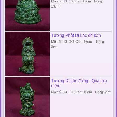
Mã số:: DL 105 Cao:12cm Rộng:
13cm
Tượng Phật Di Lặc để bàn
Mã số:: DL 041 Cao: 16cm Rộng:
8cm
Tượng Di Lặc đứng - Qùa lưu
niệm
Mã số:: DL 135 Cao: 10cm Rộng:5cm