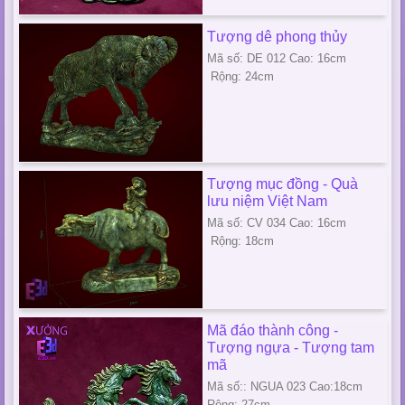
Tượng dê phong thủy
Mã số: DE 012 Cao: 16cm
Rộng: 24cm
Tượng mục đồng - Quà
lưu niệm Việt Nam
Mã số: CV 034 Cao: 16cm
Rộng: 18cm
Mã đáo thành công -
Tượng ngựa - Tượng tam
mã
Mã số:: NGUA 023 Cao:18cm
Rộng: 27cm