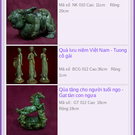
Mã số: NK 010 Cao: 11cm Rộng:
20cm
Quà lưu niệm Việt Nam - Tuong
cô gái
Mã số: BCG 012 Cao:36cm Rộng:
1cm
Qùa tặng cho người tuổi ngọ -
Gạt tàn con ngựa
Mã số:: GT 012 Cao: 18cm
Rộng:19cm