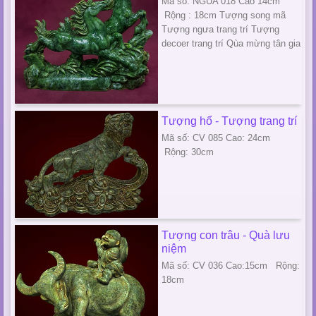
Mã số: NGUA 018 Cao 14cm
Rộng : 18cm Tượng song mã
Tượng ngưa trang trí Tượng
decoer trang trí Qùa mừng tân gia
Tượng hổ - Tượng trang trí
Mã số: CV 085 Cao: 24cm
Rộng: 30cm
Tượng con trâu - Quà lưu
niệm
Mã số: CV 036 Cao:15cm Rộng:
18cm