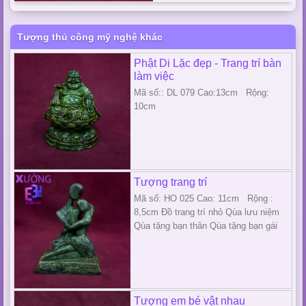
Tượng thủ công mỹ nghệ khác
Phật Di Lặc đẹp - Trang trí bàn
làm việc
Mã số:: DL 079 Cao:13cm Rộng:
10cm
Tượng trang trí
Mã số: HO 025 Cao: 11cm Rộng :
8,5cm Đồ trang trí nhỏ Qùa lưu niệm
Qùa tặng bạn thân Qùa tặng bạn gái
Tượng em bé vật nhau