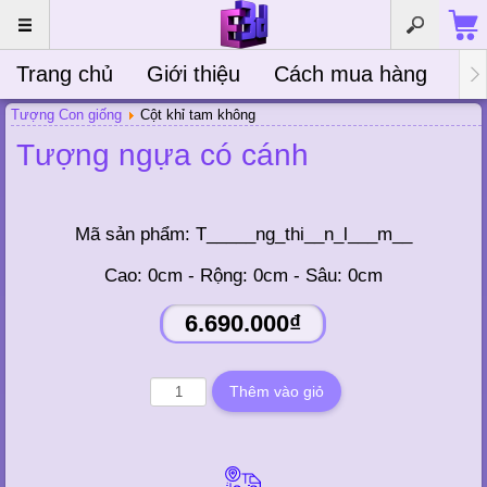
Trang chủ
Giới thiệu
Cách mua hàng
Bà
Tượng Con giống
Cột khỉ tam không
Tượng ngựa có cánh
Mã sản phẩm:
T_____ng_thi__n_l___m__
Cao: 0cm - Rộng: 0cm - Sâu: 0cm
6.690.000₫