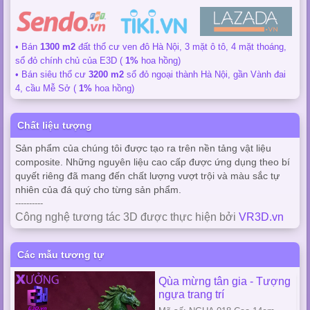
• Bán
1300 m2
đất thổ cư ven đô Hà Nội, 3 mặt ô tô, 4 mặt thoáng,
sổ đỏ chính chủ của E3D (
1%
hoa hồng)
• Bán siêu thổ cư
3200 m2
sổ đỏ ngoại thành Hà Nội, gần Vành đai
4, cầu Mễ Sở (
1%
hoa hồng)
Chất liệu tượng
Sản phẩm của chúng tôi được tạo ra trên nền tảng vật liệu
composite. Những nguyên liệu cao cấp được ứng dụng theo bí
quyết riêng đã mang đến chất lượng vượt trội và màu sắc tự
nhiên của đá quý cho từng sản phẩm.
----------
Công nghệ tương tác 3D được thực hiện bởi
VR3D.vn
Các mẫu tương tự
Qùa mừng tân gia - Tượng
ngựa trang trí