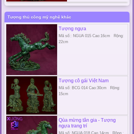
Tượng thủ công mỹ nghệ khác
Tượng ngựa
Mã số:: NGUA 015 Cao:16cm Rộng:
22cm
Tượng cô gái Việt Nam
Mã số: BCG 014 Cao:30cm Rộng:
15cm
Qùa mừng tân gia - Tượng
ngựa trang trí
Mã số: NGUA 018 Cao 14cm Rộng :