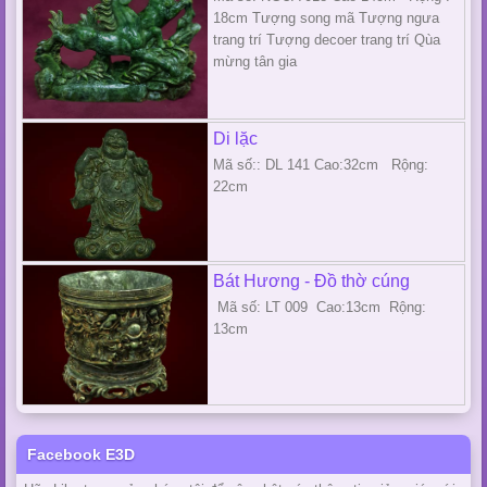
18cm Tượng song mã Tượng ngưa
trang trí Tượng decoer trang trí Qùa
mừng tân gia
Di lặc
Mã số:: DL 141 Cao:32cm Rộng:
22cm
Bát Hương - Đồ thờ cúng
Mã số: LT 009 Cao:13cm Rộng:
13cm
Facebook E3D