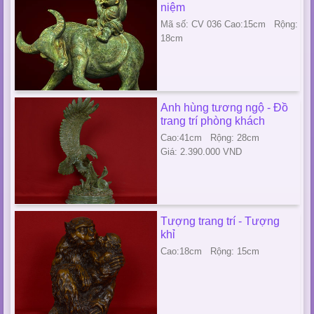
niệm
Mã số: CV 036 Cao:15cm Rộng:
18cm
Anh hùng tương ngộ - Đồ
trang trí phòng khách
Cao:41cm Rộng: 28cm
Giá: 2.390.000 VND
Tượng trang trí - Tượng
khỉ
Cao:18cm Rộng: 15cm