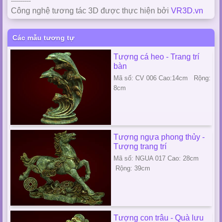
----------
Công nghệ tương tác 3D được thực hiện bởi
VR3D.vn
Các mẫu tương tự
Tượng cá heo - Trang trí
bàn
Mã số: CV 006 Cao:14cm Rộng:
8cm
Tượng ngựa phong thủy -
Tượng trang trí
Mã số: NGUA 017 Cao: 28cm
Rộng: 39cm
Tượng con trâu - Quà lưu