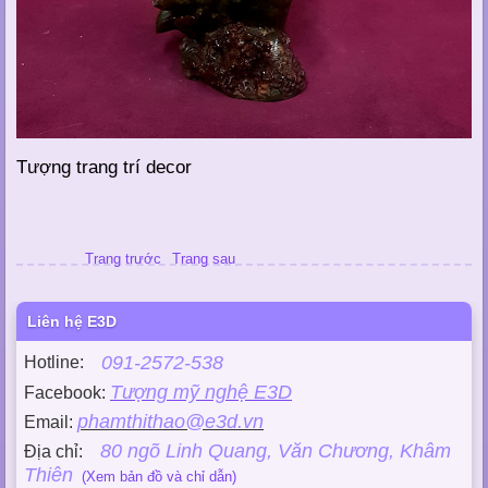
Tượng trang trí decor
Trang trước
Trang sau
Liên hệ E3D
091-2572-538
Hotline:
Tượng mỹ nghệ E3D
Facebook:
phamthithao@e3d.vn
Email:
80 ngõ Linh Quang, Văn Chương, Khâm
Địa chỉ:
Thiên
(Xem bản đồ và chỉ dẫn)