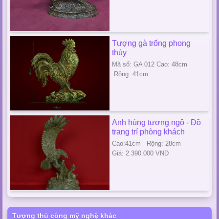
Tượng gà trống phong
thủy
Mã số: GA 012 Cao: 48cm
Rộng: 41cm
Anh hùng tương ngộ - Đồ
trang trí phòng khách
Cao:41cm Rộng: 28cm
Giá: 2.390.000 VND
Tượng thủ công mỹ nghệ khác