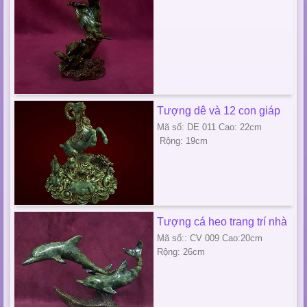
Tượng dê và 12 con giáp
Mã số: DE 011 Cao: 22cm
Rộng: 19cm
Tượng cá heo trang trí nhà
Mã số:: CV 009 Cao:20cm
Rộng: 26cm