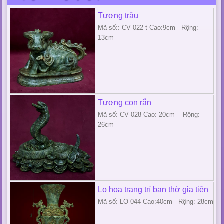
Tượng trâu
Mã số:: CV 022 t Cao:9cm Rộng:
13cm
Tượng con rắn
Mã số: CV 028 Cao: 20cm Rộng:
26cm
Lọ hoa trang trí ban thờ gia tiên
Mã số: LO 044 Cao:40cm Rộng: 28cm