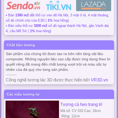
• Bán
1300 m2
đất thổ cư ven đô Hà Nội, 3 mặt ô tô, 4 mặt thoáng,
sổ đỏ chính chủ của E3D (
1%
hoa hồng)
• Bán siêu thổ cư
3200 m2
sổ đỏ ngoại thành Hà Nội, gần Vành đai
4, cầu Mễ Sở (
1%
hoa hồng)
Chất liệu tượng
Sản phẩm của chúng tôi được tạo ra trên nền tảng vật liệu
composite. Những nguyên liệu cao cấp được ứng dụng theo bí
quyết riêng đã mang đến chất lượng vượt trội và màu sắc tự
nhiên của đá quý cho từng sản phẩm.
----------
Công nghệ tương tác 3D được thực hiện bởi
VR3D.vn
Các mẫu tương tự
Tượng cá heo trang trí
Mã số: CV 010 Cao: 19cm
Rộng: 12cm