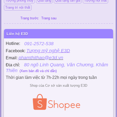
Tượng phong thủy
Quà tặng
Quà tặng tân gia
Tượng nội thất
Trang trí nội thất
Trang trước
Trang sau
Liên hệ E3D
091-2572-538
Hotline:
Tượng mỹ nghệ E3D
Facebook:
phamthithao@e3d.vn
Email:
80 ngõ Linh Quang, Văn Chương, Khâm
Địa chỉ:
Thiên
(Xem bản đồ và chỉ dẫn)
Thời gian làm việc từ 7h-22h mọi ngày trong tuần
Shop của Cơ sở sản xuất tượng E3D