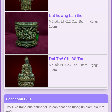
Bát hương ban thờ
Mã số:: LT 012 Cao:15cm Rộng:
15cm
Đại Thế Chí Bồ Tát
Mã số: PH 026 Cao: 28cm Rộng:
15cm
Facebook E3D
Hãy Like trang của chúng tôi để cập nhật các thông tin giảm giá mới