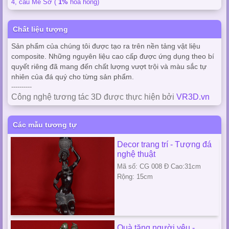
4, cầu Mễ Sở (
1%
hoa hồng)
Chất liệu tượng
Sản phẩm của chúng tôi được tạo ra trên nền tảng vật liệu
composite. Những nguyên liệu cao cấp được ứng dụng theo bí
quyết riêng đã mang đến chất lượng vượt trội và màu sắc tự
nhiên của đá quý cho từng sản phẩm.
----------
Công nghệ tương tác 3D được thực hiện bởi
VR3D.vn
Các mẫu tương tự
Decor trang trí - Tượng đá
nghệ thuật
Mã số: CG 008 Đ Cao:31cm
Rộng: 15cm
Quà tặng người yêu -