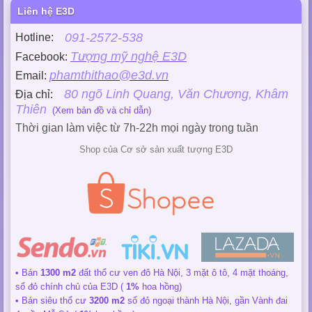
Liên hệ E3D
091-2572-538
Hotline:
Tượng mỹ nghệ E3D
Facebook:
phamthithao@e3d.vn
Email:
80 ngõ Linh Quang, Văn Chương, Khâm
Địa chỉ:
Thiên
(Xem bản đồ và chỉ dẫn)
Thời gian làm việc từ 7h-22h mọi ngày trong tuần
Shop của Cơ sở sản xuất tượng E3D
• Bán
1300 m2
đất thổ cư ven đô Hà Nội, 3 mặt ô tô, 4 mặt thoáng,
sổ đỏ chính chủ của E3D (
1%
hoa hồng)
• Bán siêu thổ cư
3200 m2
sổ đỏ ngoại thành Hà Nội, gần Vành đai