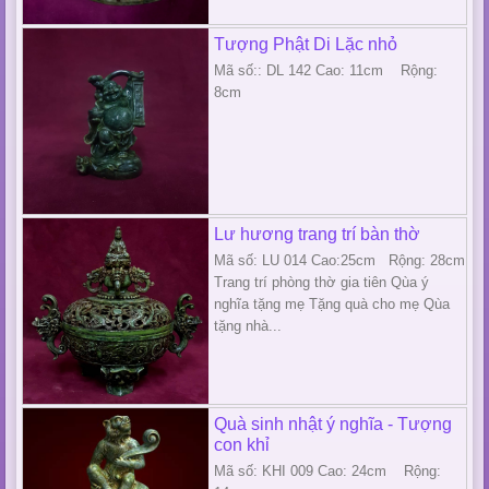
Tượng Phật Di Lặc nhỏ
Mã số:: DL 142 Cao: 11cm Rộng:
8cm
Lư hương trang trí bàn thờ
Mã số: LU 014 Cao:25cm Rộng: 28cm
Trang trí phòng thờ gia tiên Qùa ý
nghĩa tặng mẹ Tặng quà cho mẹ Qùa
tặng nhà...
Quà sinh nhật ý nghĩa - Tượng
con khỉ
Mã số: KHI 009 Cao: 24cm Rộng: