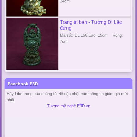
14cm
Trang trí bàn - Tượng Di Lặc
đứng
Mã số:: DL 150 Cao: 15cm Rộng:
7cm
Facebook E3D
Hãy Like trang của chúng tôi để cập nhật các thông tin giảm giá mới
nhất
Tượng mỹ nghệ E3D.vn