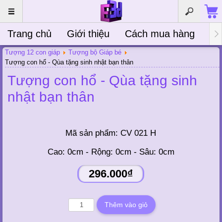
Trang chủ
Giới thiệu
Cách mua hàng
Bà
Tượng 12 con giáp
Tượng bộ Giáp bé
Tượng con hổ - Qùa tặng sinh nhật bạn thân
Tượng con hổ - Qùa tặng sinh
nhật bạn thân
Mã sản phẩm:
CV 021 H
Cao: 0cm - Rộng: 0cm - Sâu: 0cm
296.000₫