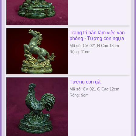
Trang trí bàn làm việc văn
phòng - Tượng con ngựa
Mã số: CV 021 N Cao:13cm
Rộng: 11cm
Tượng con gà
Mã số: CV 021 G Cao:12cm
Rộng: 9cm