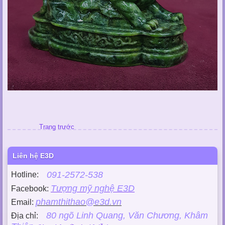
Trang trước
Liên hệ E3D
091-2572-538
Hotline:
Tượng mỹ nghệ E3D
Facebook:
phamthithao@e3d.vn
Email:
80 ngõ Linh Quang, Văn Chương, Khâm
Địa chỉ: