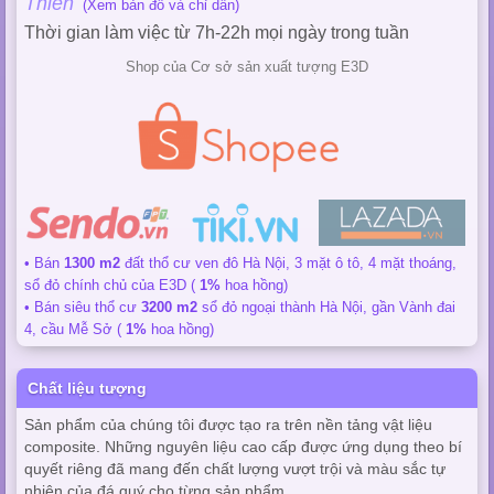
Thiên
(Xem bản đồ và chỉ dẫn)
Thời gian làm việc từ 7h-22h mọi ngày trong tuần
Shop của Cơ sở sản xuất tượng E3D
• Bán
1300 m2
đất thổ cư ven đô Hà Nội, 3 mặt ô tô, 4 mặt thoáng,
sổ đỏ chính chủ của E3D (
1%
hoa hồng)
• Bán siêu thổ cư
3200 m2
sổ đỏ ngoại thành Hà Nội, gần Vành đai
4, cầu Mễ Sở (
1%
hoa hồng)
Chất liệu tượng
Sản phẩm của chúng tôi được tạo ra trên nền tảng vật liệu
composite. Những nguyên liệu cao cấp được ứng dụng theo bí
quyết riêng đã mang đến chất lượng vượt trội và màu sắc tự
nhiên của đá quý cho từng sản phẩm.