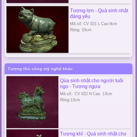
Tượng lợn - Quà sinh nhật
đáng yêu
Mã số: CV 021 L Cao:9cm
Rộng: 10cm
Tượng thủ công mỹ nghệ khác
Qùa sinh nhật cho người tuổi
ngọ - Tượng ngựa
Mã số:: CV 022 N Cao: 13cm
Rộng:13cm
Tượng khỉ - Quà sinh nhật cho