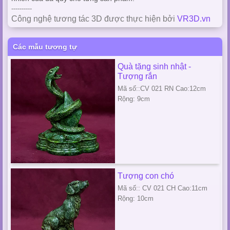
----------
Công nghệ tương tác 3D được thực hiện bởi
VR3D.vn
Các mẫu tương tự
Quà tặng sinh nhật -
Tượng rắn
Mã số::CV 021 RN Cao:12cm
Rộng: 9cm
Tượng con chó
Mã số:: CV 021 CH Cao:11cm
Rộng: 10cm