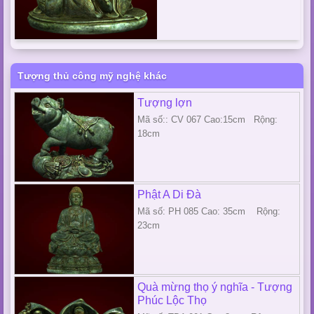
Tượng thủ công mỹ nghệ khác
Tượng lợn
Mã số:: CV 067 Cao:15cm Rộng:
18cm
Phật A Di Đà
Mã số: PH 085 Cao: 35cm Rộng:
23cm
Quà mừng thọ ý nghĩa - Tượng
Phúc Lộc Thọ