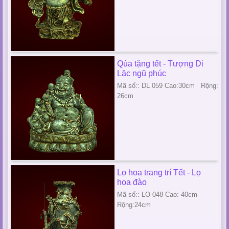
Qùa tặng tết - Tượng Di
Lặc ngũ phúc
Mã số:: DL 059 Cao:30cm Rộng:
26cm
Lọ hoa trang trí Tết - Lọ
hoa đào
Mã số:: LO 048 Cao: 40cm
Rộng:24cm