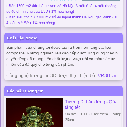
• Bán
1300 m2
đất thổ cư ven đô Hà Nội, 3 mặt ô tô, 4 mặt thoáng,
sổ đỏ chính chủ của E3D (
1%
hoa hồng)
• Bán siêu thổ cư
3200 m2
sổ đỏ ngoại thành Hà Nội, gần Vành đai
4, cầu Mễ Sở (
1%
hoa hồng)
Chất liệu tượng
Sản phẩm của chúng tôi được tạo ra trên nền tảng vật liệu
composite. Những nguyên liệu cao cấp được ứng dụng theo bí
quyết riêng đã mang đến chất lượng vượt trội và màu sắc tự
nhiên của đá quý cho từng sản phẩm.
----------
Công nghệ tương tác 3D được thực hiện bởi
VR3D.vn
Các mẫu tương tự
Tượng Di Lặc đứng - Qùa
tặng tết
Mã số:: DL 002 Cao:24cm Rộng:
23cm