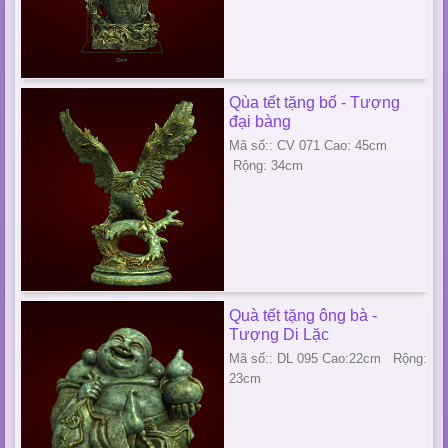
Qùa tết tặng bố - Tượng
đại bàng
Mã số:: CV 071 Cao: 45cm
Rộng: 34cm
Quà tết tặng ông bà -
Tượng Di Lặc
Mã số:: DL 095 Cao:22cm Rộng:
23cm