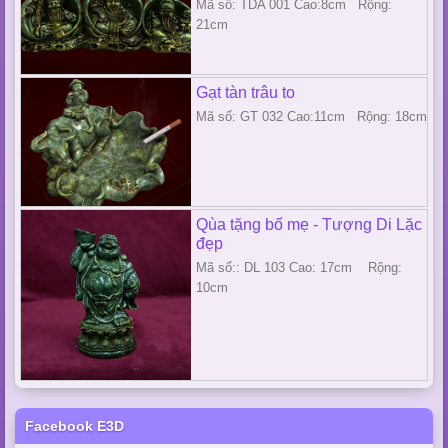
Mã số: TDA 001 Cao:8cm Rộng:
21cm
Gạt tàn trâu to
Mã số: GT 032 Cao:11cm Rộng: 18cm
Qùa tặng bố mẹ - Tượng Di Lặc
đẹp
Mã số:: DL 103 Cao: 17cm Rộng:
10cm
Facebook E3D