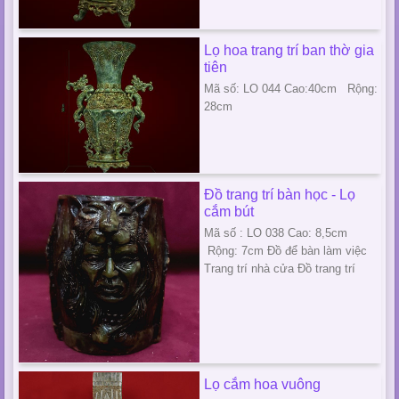
Lọ hoa trang trí ban thờ gia
tiên
Mã số: LO 044 Cao:40cm Rộng:
28cm
Đồ trang trí bàn học - Lọ
cắm bút
Mã số : LO 038 Cao: 8,5cm
Rộng: 7cm Đồ để bàn làm việc
Trang trí nhà cửa Đồ trang trí
Lọ cắm hoa vuông