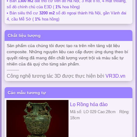
• Bán
1300 m2
đất thổ cư ven đô Hà Nội, 3 mặt ô tô, 4 mặt thoáng,
sổ đỏ chính chủ của E3D (
1%
hoa hồng)
• Bán siêu thổ cư
3200 m2
sổ đỏ ngoại thành Hà Nội, gần Vành đai
4, cầu Mễ Sở (
1%
hoa hồng)
Chất liệu tượng
Sản phẩm của chúng tôi được tạo ra trên nền tảng vật liệu
composite. Những nguyên liệu cao cấp được ứng dụng theo bí
quyết riêng đã mang đến chất lượng vượt trội và màu sắc tự
nhiên của đá quý cho từng sản phẩm.
----------
Công nghệ tương tác 3D được thực hiện bởi
VR3D.vn
Các mẫu tương tự
Lọ Rồng hóa đào
Mã số: LO 029 Cao:28cm Rộng:
18cm