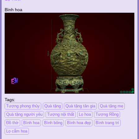
Bình hoa
Tags:
Tượng phong thủy
Quà tặng
Quà tặng tân gia
Quà tặng mẹ
Quà tặng người yêu
Tượng nội thất
Lọ hoa
Tượng Rồng
Đồ thờ
Bình hoa
Bình bông
Bình hoa đẹp
Bình trang trí
Lọ cắm hoa