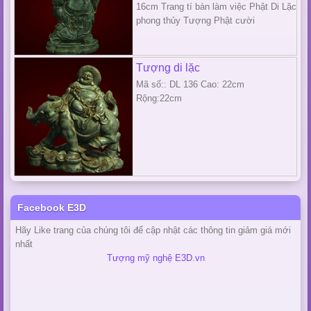
16cm Trang tí bàn làm việc Phật Di Lặc
phong thủy Tượng Phật cười
Tượng di lặc
Mã số:: DL 136 Cao: 22cm
Rộng:22cm
Facebook E3D
Hãy Like trang của chúng tôi để cập nhật các thông tin giảm giá mới
nhất
Tượng mỹ nghệ E3D.vn