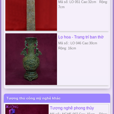
Mã số: LO 051 Cao:32cm Rộng:
7cm
Lọ hoa - Trang trí ban thờ
Mã số:: LO 046 Cao:30cm
Rộng: 16cm
Tượng thủ công mỹ nghệ khác
Tượng nghê phong thủy