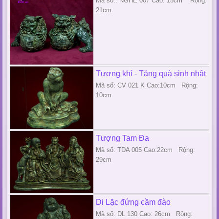
Mã số:: NGHE 007 Cao: 15cm Rộng:
21cm
Tượng khỉ - Tặng quà sinh nhật
Mã số: CV 021 K Cao:10cm Rộng:
10cm
Tượng Tam Đa
Mã số: TDA 005 Cao:22cm Rộng:
29cm
Di Lặc đứng cầm đào
Mã số: DL 130 Cao: 26cm Rộng: