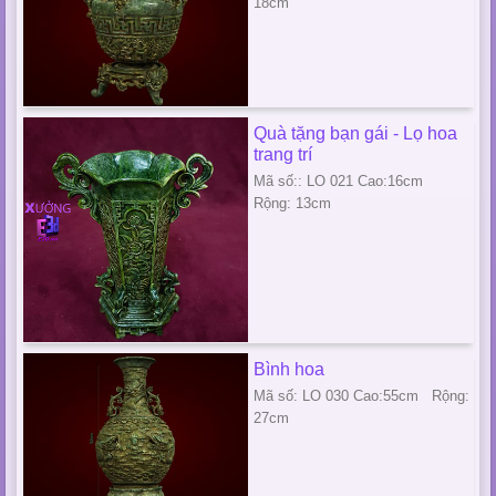
18cm
Quà tặng bạn gái - Lọ hoa
trang trí
Mã số:: LO 021 Cao:16cm
Rộng: 13cm
Bình hoa
Mã số: LO 030 Cao:55cm Rộng:
27cm