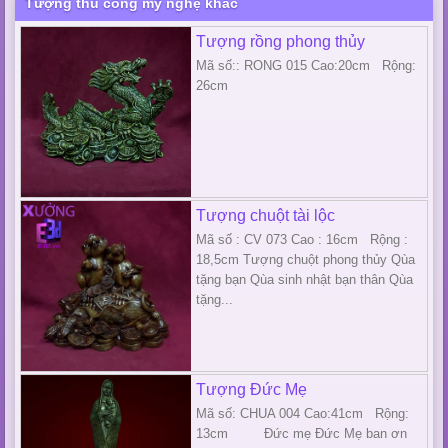
Tượng thủ công mỹ nghệ khác
Tượng rồng phong thủy
Mã số:: RONG 015 Cao:20cm Rộng:
26cm
Tượng chuột tài lộc
Mã số : CV 073 Cao : 16cm Rộng :
18,5cm Tượng chuột phong thủy Qùa
tặng bạn Qùa sinh nhật bạn thân Qùa
tặng...
Tượng Đức Mẹ
Mã số: CHUA 004 Cao:41cm Rộng:
13cm Đức mẹ Đức Mẹ ban ơn