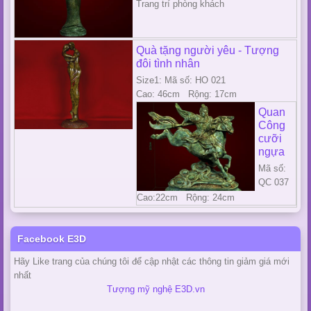
Trang trí phòng khách
Quà tặng người yêu - Tượng
đôi tình nhân
Size1: Mã số: HO 021
Cao: 46cm Rộng: 17cm
Quan
Công
cưỡi
ngựa
Mã số:
QC 037
Cao:22cm Rộng: 24cm
Facebook E3D
Hãy Like trang của chúng tôi để cập nhật các thông tin giảm giá mới
nhất
Tượng mỹ nghệ E3D.vn