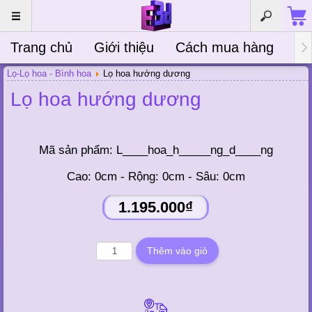
Trang chủ
Giới thiệu
Cách mua hàng
Bà
Lọ-Lọ hoa - Bình hoa
Lọ hoa hướng dương
Lọ hoa hướng dương
Mã sản phẩm:
L____hoa_h_____ng_d____ng
Cao: 0cm - Rộng: 0cm - Sâu: 0cm
1.195.000₫