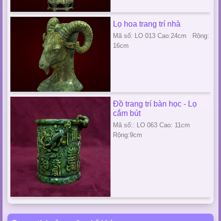
Lọ hoa trang trí nhà
Mã số: LO 013 Cao:24cm Rộng:
16cm
Đồ trang trí bàn học - Lọ
cắm bút
Mã số:: LO 063 Cao: 11cm
Rộng:9cm