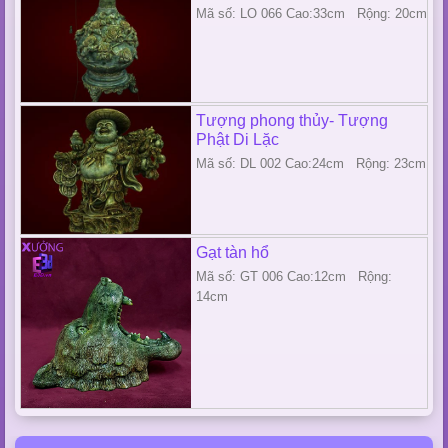
Mã số: LO 066 Cao:33cm Rộng: 20cm
Tượng phong thủy- Tượng
Phật Di Lặc
Mã số: DL 002 Cao:24cm Rộng: 23cm
Gạt tàn hổ
Mã số: GT 006 Cao:12cm Rộng:
14cm