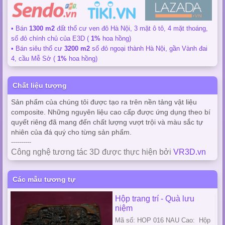
• Bán
1300 m2
đất thổ cư ven đô Hà Nội, 3 mặt ô tô, 4 mặt thoáng,
sổ đỏ chính chủ của E3D (
1%
hoa hồng)
• Bán siêu thổ cư
3200 m2
sổ đỏ ngoại thành Hà Nội, gần Vành đai
4, cầu Mễ Sở (
1%
hoa hồng)
Chất liệu tượng
Sản phẩm của chúng tôi được tạo ra trên nền tảng vật liệu
composite. Những nguyên liệu cao cấp được ứng dụng theo bí
quyết riêng đã mang đến chất lượng vượt trội và màu sắc tự
nhiên của đá quý cho từng sản phẩm.
----------
Công nghệ tương tác 3D được thực hiện bởi
VR3D.vn
Các mẫu tương tự
Hộp trang trí - Quà lưu
niệm
Mã số: HOP 016 NAU Cao: Hộp