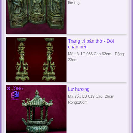
lộc thọ
Trang trí bàn thờ - Đôi
chân nến
Mã số: LT 055 Cao:62cm Rộng:
23cm
Lư hương
Mã số:: LU 019 Cao: 26cm
Rộng:18cm