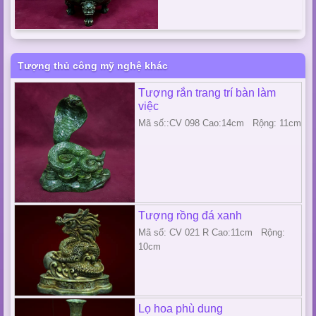
Tượng thủ công mỹ nghệ khác
Tượng rắn trang trí bàn làm
việc
Mã số::CV 098 Cao:14cm Rộng: 11cm
Tượng rồng đá xanh
Mã số: CV 021 R Cao:11cm Rộng:
10cm
Lọ hoa phù dung