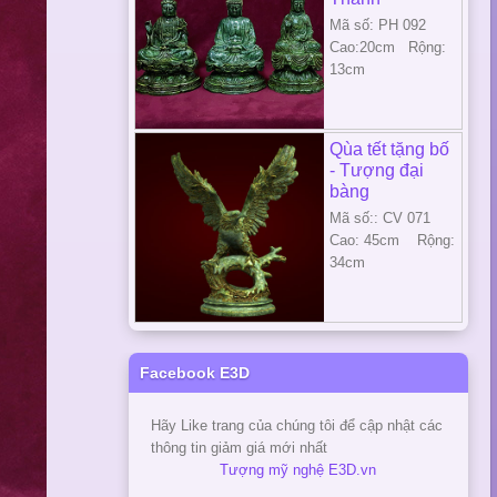
Mã số: PH 092
Cao:20cm Rộng:
13cm
Qùa tết tặng bố
- Tượng đại
bàng
Mã số:: CV 071
Cao: 45cm Rộng:
34cm
Facebook E3D
Hãy Like trang của chúng tôi để cập nhật các
thông tin giảm giá mới nhất
Tượng mỹ nghệ E3D.vn