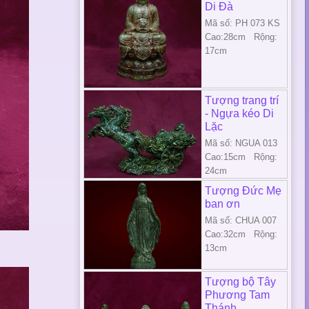
Di Đà
Mã số: PH 073 KS
Cao:28cm Rộng:
17cm
Tượng trang trí
- Ngựa kéo Di
Lặc
Mã số: NGUA 013
Cao:15cm Rộng:
24cm
Tượng Đức Mẹ
ban ơn
Mã số: CHUA 007
Cao:32cm Rộng:
13cm
Tượng bộ Tây
Phương Tam
Thánh