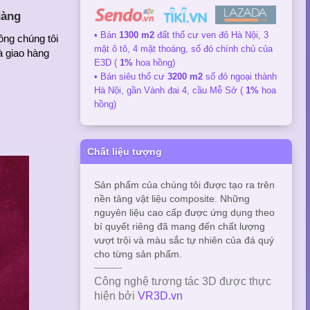
dàng
• Bán
1300 m2
đất thổ cư ven đô Hà Nội, 3
ông chúng tôi
mặt ô tô, 4 mặt thoáng, sổ đỏ chính chủ của
à giao hàng
E3D (
1%
hoa hồng)
• Bán siêu thổ cư
3200 m2
sổ đỏ ngoại thành
Hà Nội, gần Vành đai 4, cầu Mễ Sở (
1%
hoa
hồng)
Chất liệu tượng
Sản phẩm của chúng tôi được tạo ra trên
nền tảng vật liệu composite. Những
nguyên liệu cao cấp được ứng dụng theo
bí quyết riêng đã mang đến chất lượng
vượt trội và màu sắc tự nhiên của đá quý
cho từng sản phẩm.
----------
Công nghệ tương tác 3D được thực
hiện bởi
VR3D.vn