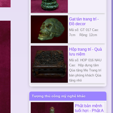
Gạt tàn trang trí -
Đồ decor
Mã số: GT 017 Cao:
7cm Rộng: 12cm
Hộp trang trí - Quà
lưu niệm
Mã số: HOP 016 NAU
Cao: Hộp đựng tăm
Qùa tặng Mẹ Trang trí
bàn phòng khách Qùa
tặng nhỏ
Tượng thủ công mỹ nghệ khác
Phật bản mệnh
tuổi hợi - Phật A