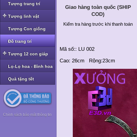
Tượng trang trí
Giao hàng toàn quốc (SHIP
COD)
Tượng linh vật
Kiểm tra hàng trước khi thanh toán
Tượng linh vật Nghê -
Tượng Con giống
Tỳ Hưu
Tượng linh vật Rồng
Đồ trang trí
Mã số:: LU 002
Tượng linh vật Cóc -
Tượng 12 con giáp
Thiềm Thừ
Cao: 26cm Rộng:23cm
Tượng bộ Giáp bé
Lọ-Lọ hoa - Bình hoa
Tượng bộ Giáp nhỡ
Quà tặng tết
Tượng bộ Giáp to
Tượng bộ Giáp hoa
Chính sách bảo mật thông tin