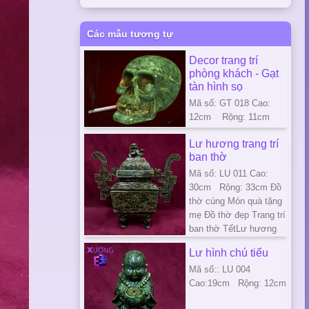
Các mẫu tương tự
Decor trang trí
phòng khách - Gạt
tàn hình sọ
Mã số: GT 018 Cao:
12cm Rộng: 11cm
Lư hương trang trí
ban thờ
Mã số: LU 011 Cao:
30cm Rộng: 33cm Đồ
thờ cúng Món quà tặng
mẹ Đồ thờ đẹp Trang trí
ban thờ TếtLư hương
Lư hình chú tiểu
Mã số:: LU 004
Cao:19cm Rộng: 12cm