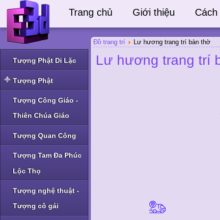
Trang chủ
Giới thiệu
Cách
Đồ trang trí
Lư hương trang trí bàn thờ
Lư hương trang trí 
Tượng Phật Di Lặc
Tượng Phật
Tượng Phật Thích Ca
Tượng Công Giáo -
và Phật A Di Đà
Thiên Chúa Giáo
Tượng Phật Bà Quan
Âm và Phật khác
Tượng Quan Công
Tượng Tam Đa Phúc
Lộc Thọ
Tượng nghệ thuật -
Tượng cô gái