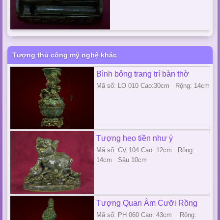
Tượng thủ công mỹ nghệ khác
Bình bông trang trí bàn thờ
Mã số: LO 010 Cao:30cm Rộng: 14cm
Tượng heo tiền như ý
Mã số: CV 104 Cao: 12cm Rộng:
14cm Sâu 10cm
Tượng Quan Âm Cưỡi Rồng
Mã số: PH 060 Cao: 43cm Rộng: