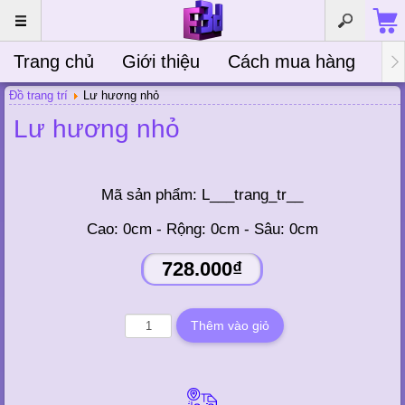
Trang chủ
Giới thiệu
Cách mua hàng
Bà
Đồ trang trí
Lư hương nhỏ
Lư hương nhỏ
Mã sản phẩm:
L___trang_tr__
Cao: 0cm - Rộng: 0cm - Sâu: 0cm
728.000₫