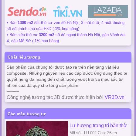
• Bán
1300 m2
đất thổ cư ven đô Hà Nội, 3 mặt ô tô, 4 mặt thoáng,
sổ đỏ chính chủ của E3D (
1%
hoa hồng)
• Bán siêu thổ cư
3200 m2
sổ đỏ ngoại thành Hà Nội, gần Vành đai
4, cầu Mễ Sở (
1%
hoa hồng)
Chất liệu tượng
Sản phẩm của chúng tôi được tạo ra trên nền tảng vật liệu
composite. Những nguyên liệu cao cấp được ứng dụng theo bí
quyết riêng đã mang đến chất lượng vượt trội và màu sắc tự
nhiên của đá quý cho từng sản phẩm.
----------
Công nghệ tương tác 3D được thực hiện bởi
VR3D.vn
Các mẫu tương tự
Lư hương trang trí bàn thờ
Mã số:: LU 002 Cao: 26cm