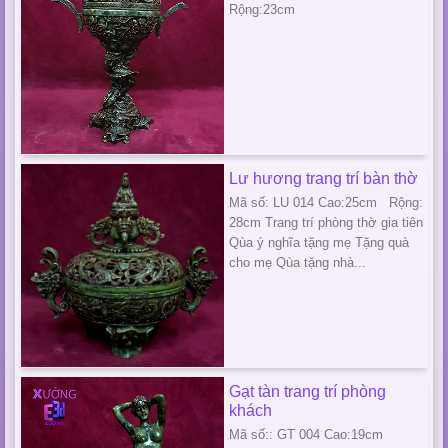
Rộng:23cm
Lư hương trang trí bàn thờ
Mã số: LU 014 Cao:25cm Rộng:
28cm Trang trí phòng thờ gia tiên
Qùa ý nghĩa tặng mẹ Tặng quà
cho mẹ Qùa tặng nhà...
Gạt tàn trang trí phòng
khách
Mã số:: GT 004 Cao:19cm