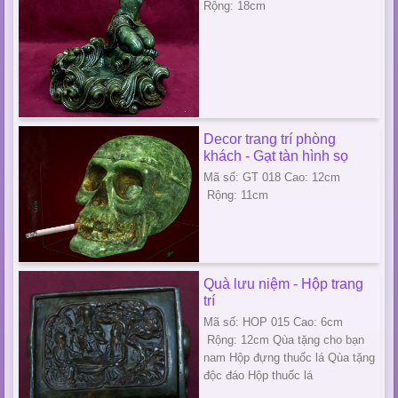
Rộng: 18cm
Decor trang trí phòng
khách - Gạt tàn hình sọ
Mã số: GT 018 Cao: 12cm
Rộng: 11cm
Quà lưu niệm - Hộp trang
trí
Mã số: HOP 015 Cao: 6cm
Rộng: 12cm Qùa tặng cho bạn
nam Hộp đựng thuốc lá Qùa tặng
độc đáo Hộp thuốc lá