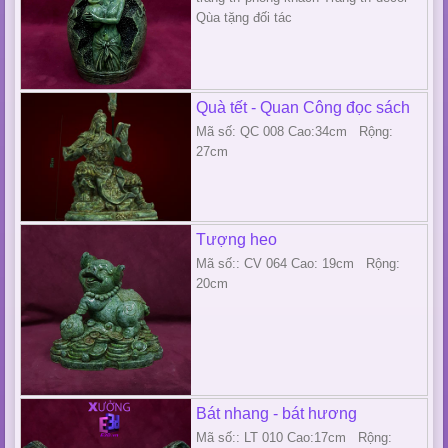
Qùa tặng đối tác
Quà tết - Quan Công đọc sách
Mã số: QC 008 Cao:34cm Rộng:
27cm
Tượng heo
Mã số:: CV 064 Cao: 19cm Rộng:
20cm
Bát nhang - bát hương
Mã số:: LT 010 Cao:17cm Rộng: