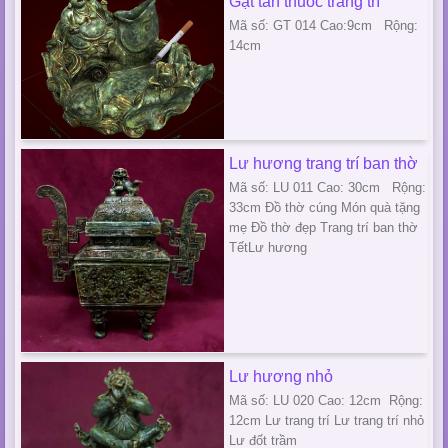
Gạt tàn thuốc trang trí
Mã số: GT 014 Cao:9cm Rộng:
14cm
Lư hương trang trí ban thờ
Mã số: LU 011 Cao: 30cm Rộng:
33cm Đồ thờ cúng Món quà tặng
mẹ Đồ thờ đẹp Trang trí ban thờ
TếtLư hương
Lư hương nhỏ
Mã số: LU 020 Cao: 12cm Rộng:
12cm Lư trang trí Lư trang trí nhỏ
Lư đốt trầm