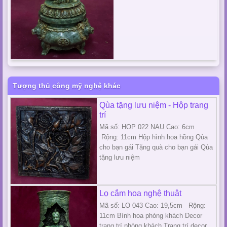
Tượng thủ công mỹ nghệ khác
Qùa tặng lưu niệm - Hộp trang
trí
Mã số: HOP 022 NAU Cao: 6cm
Rộng: 11cm Hộp hình hoa hồng Qùa
cho bạn gái Tặng quà cho bạn gái Qùa
tặng lưu niệm
Lọ cắm hoa nghệ thuât
Mã số: LO 043 Cao: 19,5cm Rộng:
11cm Bình hoa phòng khách Decor
trang trí phòng khách Trang trí decor