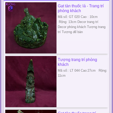
Gạt tàn thuốc lá - Trang trí
phòng khách
Mã số: GT 020 Cao : 10cm
Rộng: 13cm Decor trang trí
Decor phòng khách Tượng trang
trí Tượng để bàn
Tượng trang trí phòng
khách
Mã số:: LT 044 Cao:27cm Rộng:
11cm