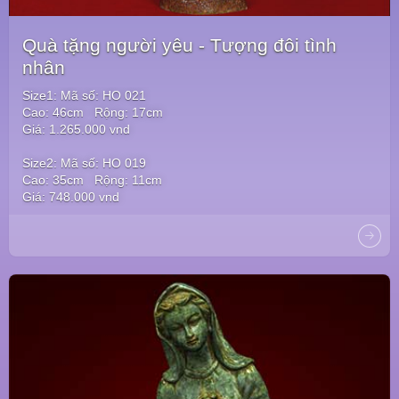
Quà tặng người yêu - Tượng đôi tình
nhân
Size1: Mã số: HO 021
Cao: 46cm Rộng: 17cm
Giá: 1.265.000 vnd
Size2: Mã số: HO 019
Cao: 35cm Rộng: 11cm
Giá: 748.000 vnd