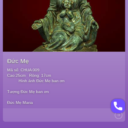
Đức Mẹ
Mã số: CHUA 009
Cao:25cm Rộng: 17cm
Hình ảnh Đức Mẹ ban ơn
Tượng Đức Mẹ ban ơn
Đức Mẹ Maria