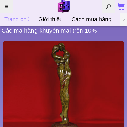
Trang chủ
Giới thiệu
Cách mua hàng
Bà
Các mã hàng khuyến mại trên 10%