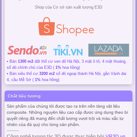
Shop của Cơ sở sản xuất tượng E3D
• Bán
1300 m2
đất thổ cư ven đô Hà Nội, 3 mặt ô tô, 4 mặt thoáng,
sổ đỏ chính chủ của E3D (
1%
hoa hồng)
• Bán siêu thổ cư
3200 m2
sổ đỏ ngoại thành Hà Nội, gần Vành đai
4, cầu Mễ Sở (
1%
hoa hồng)
Chất liệu tượng
Sản phẩm của chúng tôi được tạo ra trên nền tảng vật liệu
composite. Những nguyên liệu cao cấp được ứng dụng theo bí
quyết riêng đã mang đến chất lượng vượt trội và màu sắc tự
nhiên của đá quý cho từng sản phẩm.
----------
Công nghệ tương tác 3D được thực hiện bởi
VR3D.vn