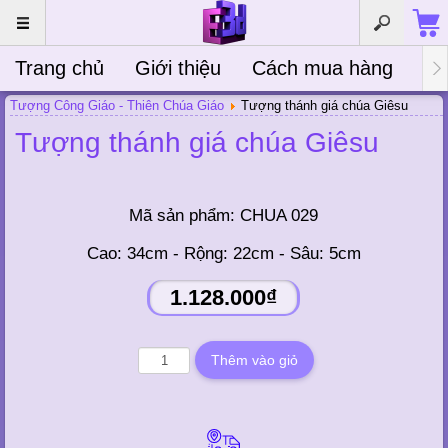
Trang chủ
Giới thiệu
Cách mua hàng
Bà
Tượng Công Giáo - Thiên Chúa Giáo
Tượng thánh giá chúa Giêsu
Tượng thánh giá chúa Giêsu
Mã sản phẩm:
CHUA 029
Cao: 34cm - Rộng: 22cm - Sâu: 5cm
1.128.000₫