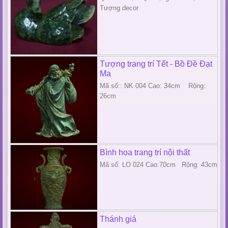
Tượng decor
Tượng trang trí Tết - Bồ Đề Đạt
Ma
Mã số:: NK 004 Cao: 34cm Rộng:
26cm
Bình hoa trang trí nội thất
Mã số: LO 024 Cao:70cm Rộng: 43cm
Thánh giá