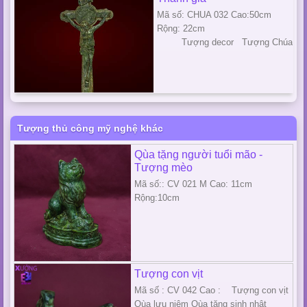
Mã số: CHUA 032 Cao:50cm
Rộng: 22cm
Tượng decor Tượng Chúa
Tượng thủ công mỹ nghệ khác
Qùa tặng người tuổi mão -
Tượng mèo
Mã số:: CV 021 M Cao: 11cm
Rộng:10cm
Tượng con vịt
Mã số : CV 042 Cao : Tượng con vịt
Qùa lưu niệm Qùa tặng sinh nhật