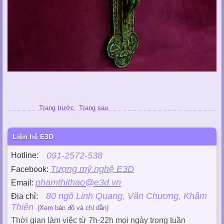
Trang trước
Trang sau
Liên hệ E3D
091-2572-538
Hotline:
Tượng mỹ nghệ E3D
Facebook:
phamthithao@e3d.vn
Email:
80 ngõ Linh Quang, Văn Chương, Khâm
Địa chỉ:
Thiên
(Xem bản đồ và chỉ dẫn)
Thời gian làm việc từ 7h-22h mọi ngày trong tuần