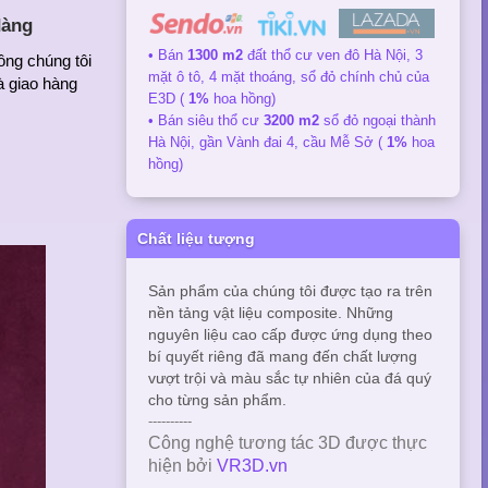
dàng
• Bán
1300 m2
đất thổ cư ven đô Hà Nội, 3
ông chúng tôi
mặt ô tô, 4 mặt thoáng, sổ đỏ chính chủ của
à giao hàng
E3D (
1%
hoa hồng)
• Bán siêu thổ cư
3200 m2
sổ đỏ ngoại thành
Hà Nội, gần Vành đai 4, cầu Mễ Sở (
1%
hoa
hồng)
Chất liệu tượng
Sản phẩm của chúng tôi được tạo ra trên
nền tảng vật liệu composite. Những
nguyên liệu cao cấp được ứng dụng theo
bí quyết riêng đã mang đến chất lượng
vượt trội và màu sắc tự nhiên của đá quý
cho từng sản phẩm.
----------
Công nghệ tương tác 3D được thực
hiện bởi
VR3D.vn