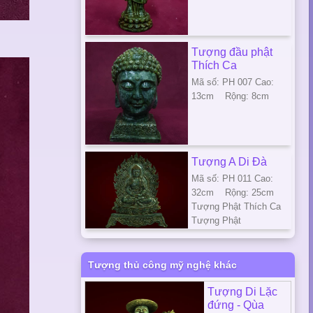
Tượng đầu phật
Thích Ca
Mã số: PH 007 Cao:
13cm Rộng: 8cm
Tượng A Di Đà
Mã số: PH 011 Cao:
32cm Rộng: 25cm
Tượng Phật Thích Ca
Tượng Phật
Tượng thủ công mỹ nghệ khác
Tượng Di Lặc
đứng - Qùa