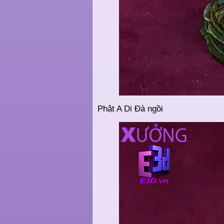
Phật A Di Đà ngồi