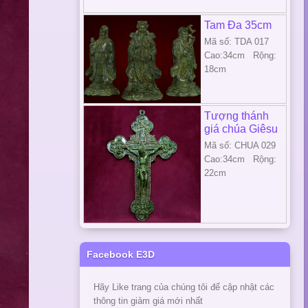
Tam Đa 35cm
Mã số: TDA 017
Cao:34cm Rộng:
18cm
Tượng thánh
giá chúa Giêsu
Mã số: CHUA 029
Cao:34cm Rộng:
22cm
Facebook E3D
Hãy Like trang của chúng tôi để cập nhật các
thông tin giảm giá mới nhất