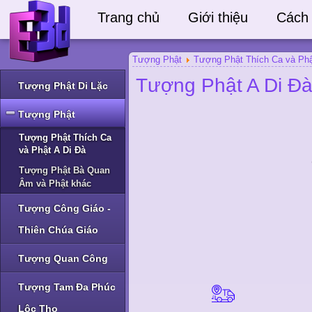
Trang chủ
Giới thiệu
Cách
Tượng Phật
Tượng Phật Thích Ca và Phậ
Tượng Phật A Di Đà
Tượng Phật Di Lặc
Tượng Phật
Tượng Phật Thích Ca
và Phật A Di Đà
Tượng Phật Bà Quan
Âm và Phật khác
Tượng Công Giáo -
Thiên Chúa Giáo
Tượng Quan Công
Tượng Tam Đa Phúc
Lộc Thọ