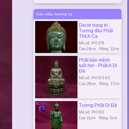
Các mẫu tương tự
Decor trang trí -
Tượng đầu Phật
Thích Ca
Mã số: PH 078
Cao:19cm Rộng: 11cm
Phật bản mệnh
tuổi hợi - Phật A Di
Đà
Mã số: PH 073 KS
Cao:28cm Rộng: 17cm
Tượng Phật Di Đà
Mã số: PH 053
Cao:11cm Rộng: 5cm