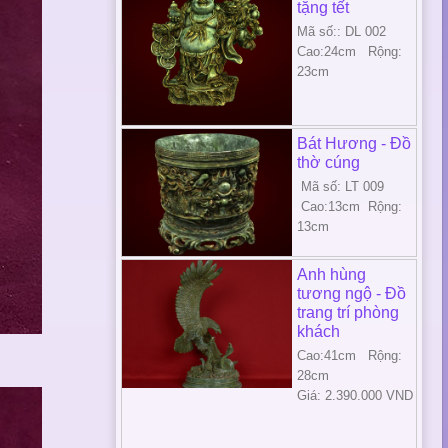
tặng tết
Mã số:: DL 002
Cao:24cm Rộng:
23cm
Bát Hương - Đồ
thờ cúng
Mã số: LT 009
Cao:13cm Rộng:
13cm
Anh hùng
tương ngộ - Đồ
trang trí phòng
khách
Cao:41cm Rộng:
28cm
Giá: 2.390.000 VND