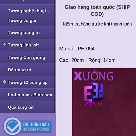
Giao hàng toàn quốc (SHIP
Tượng nghệ thuật -
COD)
Tượng cô gái
Kiểm tra hàng trước khi thanh toán
Tượng trang trí
Tượng linh vật
Mã số:: PH 054
Tượng linh vật Nghê -
Tượng Con giống
Cao: 20cm Rộng: 14cm
Tỳ Hưu
Tượng linh vật Rồng
Đồ trang trí
Tượng linh vật Cóc -
Tượng 12 con giáp
Thiềm Thừ
Tượng bộ Giáp bé
Lọ-Lọ hoa - Bình hoa
Tượng bộ Giáp nhỡ
Quà tặng tết
Tượng bộ Giáp to
Tượng bộ Giáp hoa