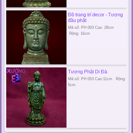
Đồ trang trí decor - Tượng
đầu phật
Mã số: PH 003 Cao: 28cm
Rộng: 16cm
Tượng Phật Di Đà
Mã số: PH 053 Cao:11cm Rộng:
5cm