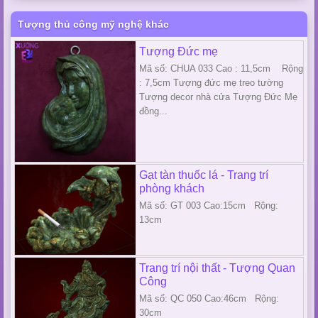
Tượng thủ công mỹ nghệ khác
Tượng Đức mẹ
Mã số: CHUA 033 Cao : 11,5cm Rộng
: 7,5cm Tượng đức mẹ treo tường
Tượng decor nhà cửa Tượng Đức Mẹ
đồng...
Gạt tàn thuốc lá - Trang trí
phòng khách
Mã số: GT 003 Cao:15cm Rộng:
13cm
Trang trí nội thất - Tượng Quan
Công
Mã số: QC 050 Cao:46cm Rộng:
30cm