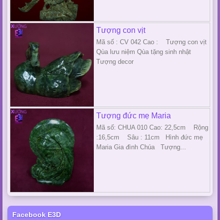
Tượng con vịt
Mã số : CV 042 Cao : Tượng con vịt
Qùa lưu niệm Qùa tặng sinh nhật
Tượng decor
Tượng đức mẹ Maria
Mã số: CHUA 010 Cao: 22,5cm Rộng
:16,5cm Sâu : 11cm Hình đức mẹ
Maria Gia đình Chúa Tượng...
Facebook E3D