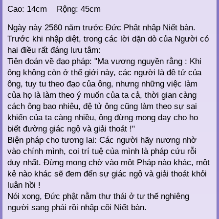
Cao: 14cm Rộng: 45cm
Ngày này 2560 năm trước Đức Phật nhập Niết bàn.
Trước khi nhập diệt, trong các lời dặn dò của Người có
hai điều rất đáng lưu tâm:
Tiên đoán về đạo pháp: "Ma vương nguyền rằng : Khi
ông không còn ở thế giới này, các người là đệ tử của
ông, tuy tu theo đạo của ông, nhưng những việc làm
của họ là làm theo ý muốn của ta cả, thời gian càng
cách ông bao nhiêu, đệ tử ông cũng làm theo sự sai
khiến của ta càng nhiều, ông đừng mong dạy cho họ
biết đường giác ngộ và giải thoát !"
Biện pháp cho tương lai: Các người hãy nương nhờ
vào chính mình, coi trí tuệ của mình là pháp cứu rỗi
duy nhất. Đừng mong chờ vào một Pháp nào khác, một
kẻ nào khác sẽ đem đến sự giác ngộ và giải thoát khỏi
luân hồi !
Nói xong, Đức phật nằm thư thái ở tư thế nghiêng
người sang phải rồi nhập cõi Niết bàn.