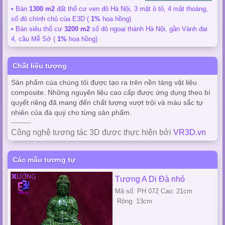
• Bán
1300 m2
đất thổ cư ven đô Hà Nội, 3 mặt ô tô, 4 mặt thoáng,
sổ đỏ chính chủ của E3D (
1%
hoa hồng)
• Bán siêu thổ cư
3200 m2
sổ đỏ ngoại thành Hà Nội, gần Vành đai
4, cầu Mễ Sở (
1%
hoa hồng)
Chất liệu tượng
Sản phẩm của chúng tôi được tạo ra trên nền tảng vật liệu
composite. Những nguyên liệu cao cấp được ứng dụng theo bí
quyết riêng đã mang đến chất lượng vượt trội và màu sắc tự
nhiên của đá quý cho từng sản phẩm.
----------
Công nghệ tương tác 3D được thực hiện bởi
VR3D.vn
Các mẫu tương tự
Tượng A Di Đà nhỏ
Mã số: PH 072 Cao: 21cm
Rộng: 13cm