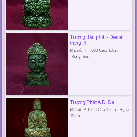
Tượng đầu phật - Decor
trang trí
Mã số:: PH 008 Cao: 10cm
Rộng: 6cm
Tượng Phật A Di Đà
Mã số: PH 083 Cao:18cm Rộng:
12cm