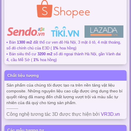
• Bán
1300 m2
đất thổ cư ven đô Hà Nội, 3 mặt ô tô, 4 mặt thoáng,
sổ đỏ chính chủ của E3D (
1%
hoa hồng)
• Bán siêu thổ cư
3200 m2
sổ đỏ ngoại thành Hà Nội, gần Vành đai
4, cầu Mễ Sở (
1%
hoa hồng)
Chất liệu tượng
Sản phẩm của chúng tôi được tạo ra trên nền tảng vật liệu
composite. Những nguyên liệu cao cấp được ứng dụng theo bí
quyết riêng đã mang đến chất lượng vượt trội và màu sắc tự
nhiên của đá quý cho từng sản phẩm.
----------
Công nghệ tương tác 3D được thực hiện bởi
VR3D.vn
Các mẫu tương tự