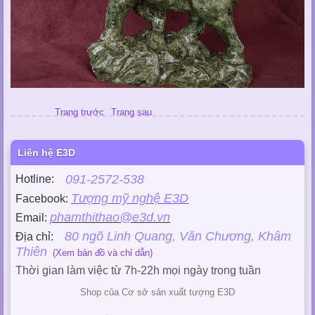
Trang trước
Trang sau
Liên hệ E3D
091-2572-538
Hotline:
Tượng mỹ nghệ E3D
Facebook:
phamthithao@e3d.vn
Email:
80 ngõ Linh Quang, Văn Chương, Khâm
Địa chỉ:
Thiên
(Xem bản đồ và chỉ dẫn)
Thời gian làm việc từ 7h-22h mọi ngày trong tuần
Shop của Cơ sở sản xuất tượng E3D