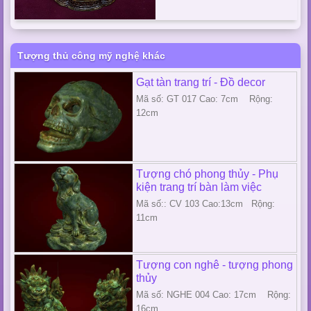
Tượng thủ công mỹ nghệ khác
Gạt tàn trang trí - Đồ decor
Mã số: GT 017 Cao: 7cm Rộng:
12cm
Tượng chó phong thủy - Phụ
kiện trang trí bàn làm việc
Mã số:: CV 103 Cao:13cm Rộng:
11cm
Tượng con nghê - tượng phong
thủy
Mã số: NGHE 004 Cao: 17cm Rộng:
16cm