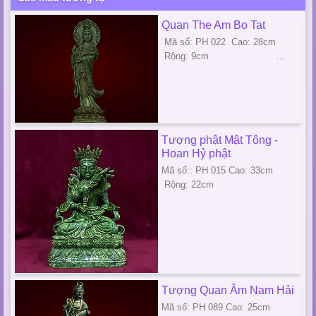
Quan The Am Bo Tat
Mã số: PH 022 Cao: 28cm
Rộng: 9cm ...
Tượng phật Mật Tông -
Hoan Hỷ phật
Mã số:: PH 015 Cao: 33cm
Rộng: 22cm
Tượng Quan Âm Nam Hải
Mã số: PH 089 Cao: 25cm