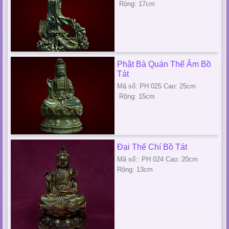
Rộng: 17cm
Phật Bà Quán Thế Âm Bồ
Tát
Mã số: PH 025 Cao: 25cm
Rộng: 15cm
Đại Thế Chí Bồ Tát
Mã số:: PH 024 Cao: 20cm
Rộng: 13cm