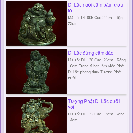
Di Lặc ngồi cầm bầu rượu
to
Mã số: DL 095 Cao:22cm Rộng:
23cm
Di Lặc đứng cầm đào
Mã số: DL 130 Cao: 26cm Rộng:
16cm Trang tí bàn làm việc Phật
Di Lặc phong thủy Tượng Phật
cười
Tượng Phật Di Lặc cưỡi
voi
Mã số: DL 132 Cao: 18cm Rộng:
14cm