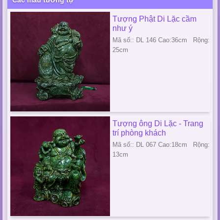
Các mẫu tương tự
Tượng Phật Di Lặc cầm
như ý
Mã số:: DL 146 Cao:36cm Rộng:
25cm
Tượng ông Di Lặc - Trang
trí phòng khách
Mã số:: DL 067 Cao:18cm Rộng:
13cm