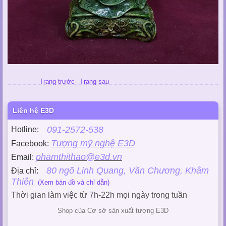
Trang trước
Trang sau
Liên hệ E3D
091-2572-538
Hotline:
Tượng mỹ nghệ E3D
Facebook:
phamthithao@e3d.vn
Email:
80 ngõ Linh Quang, Văn Chương, Khâm
Địa chỉ:
Thiên
(Xem bản đồ và chỉ dẫn)
Thời gian làm việc từ 7h-22h mọi ngày trong tuần
Shop của Cơ sở sản xuất tượng E3D