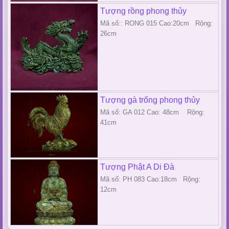
Tượng rồng phong thủy
Mã số:: RONG 015 Cao:20cm Rộng:
26cm
Tượng gà trống phong thủy
Mã số: GA 012 Cao: 48cm Rộng:
41cm
Tượng Phật A Di Đà
Mã số: PH 083 Cao:18cm Rộng:
12cm