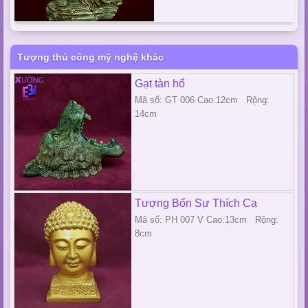
Tượng thủ công mỹ nghệ khác
Gạt tàn hổ
Mã số: GT 006 Cao:12cm Rộng:
14cm
Tượng Bổn Sư Thích Ca
Mã số: PH 007 V Cao:13cm Rộng:
8cm