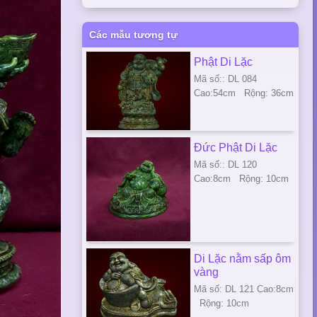
Các mẫu tương tự
Phật Di Lặc
Mã số:: DL 084
Cao:54cm Rộng: 36cm
Đức Phật Di Lặc
Mã số:: DL 120
Cao:8cm Rộng: 10cm
Di Lặc nằm sấp ôm
vàng
Mã số: DL 121 Cao:8cm
Rộng: 10cm