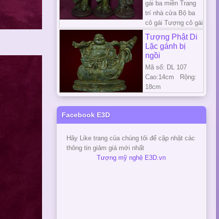
gái ba miền Trang
trí nhà cửa Bộ ba
cô gái Tượng cô gái
Tượng Phật Di
Lặc gánh bị
ngồi
Mã số: DL 107
Cao:14cm Rộng:
18cm
Facebook E3D
Hãy Like trang của chúng tôi để cập nhật các
thông tin giảm giá mới nhất
Tượng mỹ nghệ E3D.vn