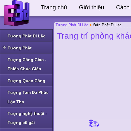
Trang chủ
Giới thiệu
Cách
Tượng Phật Di Lặc
Đức Phật Di Lặc
Trang trí phòng khá
Tượng Phật Di Lặc
Tượng Phật
Tượng Phật Thích Ca
Tượng Công Giáo -
và Phật A Di Đà
Thiên Chúa Giáo
Tượng Phật Bà Quan
Âm và Phật khác
Tượng Quan Công
Tượng Tam Đa Phúc
Lộc Thọ
Tượng nghệ thuật -
Tượng cô gái