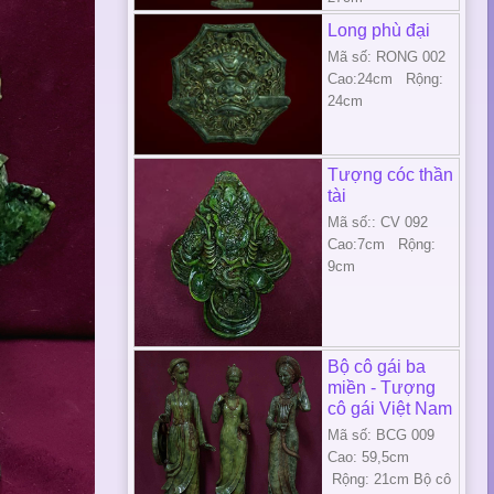
Long phù đại
Mã số: RONG 002
Cao:24cm Rộng:
24cm
Tượng cóc thần
tài
Mã số:: CV 092
Cao:7cm Rộng:
9cm
Bộ cô gái ba
miền - Tượng
cô gái Việt Nam
Mã số: BCG 009
Cao: 59,5cm
Rộng: 21cm Bộ cô