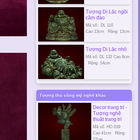
Tượng Di Lặc ngồi
cầm đào
Mã số:: DL 110
Cao:13cm Rộng: 13cm
Tượng Di Lặc nhỏ
Mã số: DL 132 Cao:8cm
Rộng: 14cm
Tượng thủ công mỹ nghệ khác
Decor trang trí -
Tượng nghệ
thuật trang trí
Mã số: HO 039
Cao:41cm Rộng:
27cm