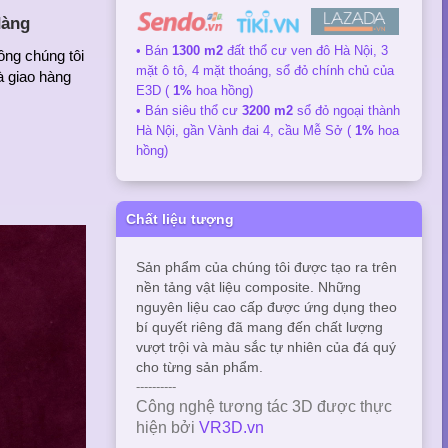
dàng
• Bán
1300 m2
đất thổ cư ven đô Hà Nội, 3
ông chúng tôi
mặt ô tô, 4 mặt thoáng, sổ đỏ chính chủ của
à giao hàng
E3D (
1%
hoa hồng)
• Bán siêu thổ cư
3200 m2
sổ đỏ ngoại thành
Hà Nội, gần Vành đai 4, cầu Mễ Sở (
1%
hoa
hồng)
Chất liệu tượng
Sản phẩm của chúng tôi được tạo ra trên
nền tảng vật liệu composite. Những
nguyên liệu cao cấp được ứng dụng theo
bí quyết riêng đã mang đến chất lượng
vượt trội và màu sắc tự nhiên của đá quý
cho từng sản phẩm.
----------
Công nghệ tương tác 3D được thực
hiện bởi
VR3D.vn