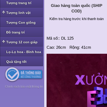
Tượng trang trí
Giao hàng toàn quốc (SHIP
COD)
Tượng linh vật
Kiểm tra hàng trước khi thanh toán
Tượng linh vật Nghê -
Tượng Con giống
Tỳ Hưu
Tượng linh vật Rồng
Đồ trang trí
Mã số:: DL 125
Tượng linh vật Cóc -
Tượng 12 con giáp
Thiềm Thừ
Cao: 26cm Rộng: 41cm
Tượng bộ Giáp bé
Lọ-Lọ hoa - Bình hoa
Tượng bộ Giáp nhỡ
Quà tặng tết
Tượng bộ Giáp to
Tượng bộ Giáp hoa
Chính sách bảo mật thông tin