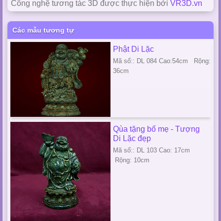
Công nghệ tương tác 3D được thực hiện bởi
VR3D.vn
Các mẫu tương tự
Phật Di Lặc
Mã số:: DL 084 Cao:54cm Rộng:
36cm
Qùa tặng bố mẹ - Tượng
Di Lặc đẹp
Mã số:: DL 103 Cao: 17cm
Rộng: 10cm