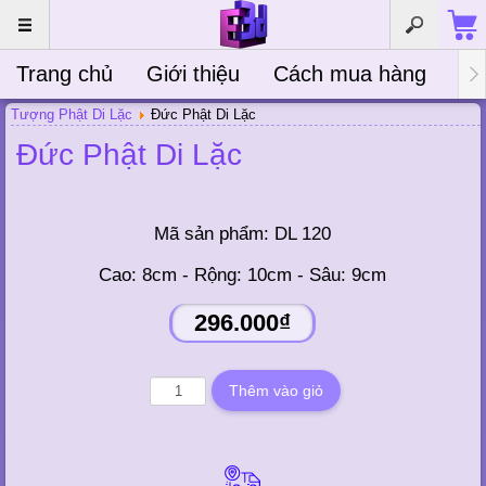
Trang chủ
Giới thiệu
Cách mua hàng
Bà
Tượng Phật Di Lặc
Đức Phật Di Lặc
Đức Phật Di Lặc
Mã sản phẩm:
DL 120
Cao: 8cm - Rộng: 10cm - Sâu: 9cm
296.000₫