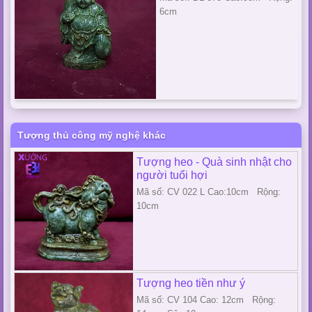
6cm
Tượng thủ công mỹ nghệ khác
Tượng heo - Quà sinh nhật cho
người tuổi hợi
Mã số: CV 022 L Cao:10cm Rộng:
10cm
Tượng heo tiền như ý
Mã số: CV 104 Cao: 12cm Rộng: