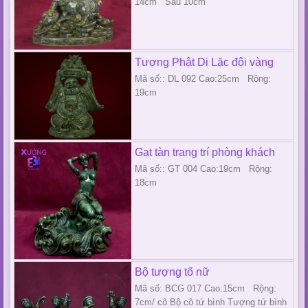
14cm Sâu 10cm
Tượng Phật Di Lặc đội vàng
Mã số:: DL 092 Cao:25cm Rộng:
19cm
Gạt tàn trang trí phòng khách
Mã số:: GT 004 Cao:19cm Rộng:
18cm
Bộ tượng tố nữ
Mã số: BCG 017 Cao:15cm Rộng:
7cm/ cô Bộ cô tứ bình Tượng tứ bình