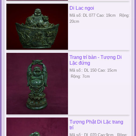
Di Lac ngoi
Mã số: DL 077 Cao: 19cm Rộng:
20cm
Trang trí bàn - Tượng Di
Lặc đứng
Mã số:: DL 150 Cao: 15cm
Rộng: 7cm
Tượng Phật Di Lặc trang
trí
Mã số:: DL 070 Cao:9cm Rộng: