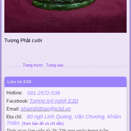
Tượng Phật cười
Trang trước
Trang sau
Liên hệ E3D
091-2572-538
Hotline:
Tượng mỹ nghệ E3D
Facebook:
phamthithao@e3d.vn
Email:
80 ngõ Linh Quang, Văn Chương, Khâm
Địa chỉ:
Thiên
(Xem bản đồ và chỉ dẫn)
Thời gian làm việc từ 7h-22h mọi ngày trong tuần