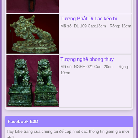
Tượng Phật Di Lặc kéo bị
Mã số: DL 109 Cao:13cm Rộng: 16cm
Tượng nghê phong thủy
Mã số: NGHE 021 Cao: 20cm Rộng:
10cm
Facebook E3D
Hãy Like trang của chúng tôi để cập nhật các thông tin giảm giá mới
nhất