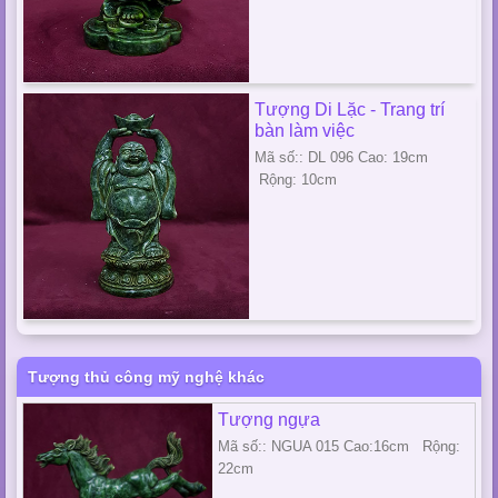
Tượng Di Lặc - Trang trí
bàn làm việc
Mã số:: DL 096 Cao: 19cm
Rộng: 10cm
Tượng thủ công mỹ nghệ khác
Tượng ngựa
Mã số:: NGUA 015 Cao:16cm Rộng:
22cm