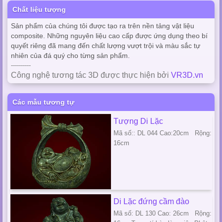
Chất liệu tượng
Sản phẩm của chúng tôi được tạo ra trên nền tảng vật liệu
composite. Những nguyên liệu cao cấp được ứng dụng theo bí
quyết riêng đã mang đến chất lượng vượt trội và màu sắc tự
nhiên của đá quý cho từng sản phẩm.
----------
Công nghệ tương tác 3D được thực hiện bởi
VR3D.vn
Các mẫu tương tự
Tượng Di Lặc
Mã số:: DL 044 Cao:20cm Rộng:
16cm
Di Lặc đứng cầm đào
Mã số: DL 130 Cao: 26cm Rộng: