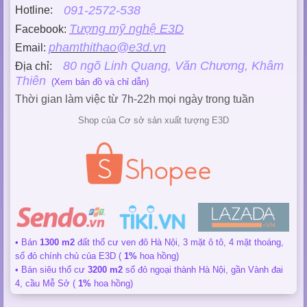
091-2572-538
Hotline:
Tượng mỹ nghệ E3D
Facebook:
phamthithao@e3d.vn
Email:
80 ngõ Linh Quang, Văn Chương, Khâm
Địa chỉ:
Thiên
(Xem bản đồ và chỉ dẫn)
Thời gian làm việc từ 7h-22h mọi ngày trong tuần
Shop của Cơ sở sản xuất tượng E3D
• Bán
1300 m2
đất thổ cư ven đô Hà Nội, 3 mặt ô tô, 4 mặt thoáng,
sổ đỏ chính chủ của E3D (
1%
hoa hồng)
• Bán siêu thổ cư
3200 m2
sổ đỏ ngoại thành Hà Nội, gần Vành đai
4, cầu Mễ Sở (
1%
hoa hồng)