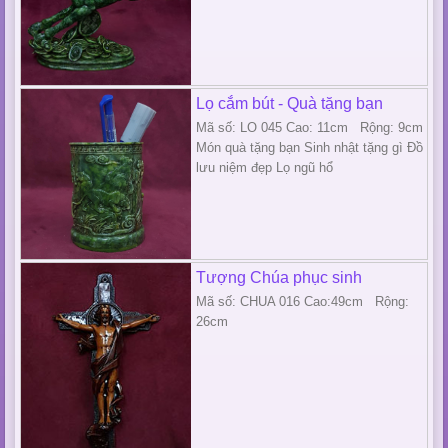
Lọ cắm bút - Quà tặng bạn
Mã số: LO 045 Cao: 11cm Rộng: 9cm
Món quà tặng bạn Sinh nhật tặng gì Đồ
lưu niệm đẹp Lọ ngũ hổ
Tượng Chúa phục sinh
Mã số: CHUA 016 Cao:49cm Rộng:
26cm