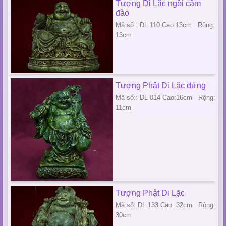
Tượng Di Lặc ngồi cầm
đào
Mã số:: DL 110 Cao:13cm Rộng:
13cm
Tượng Phật Di Lặc đứng
Mã số:: DL 014 Cao:16cm Rộng:
11cm
Tượng Phật Di Lặc
Mã số: DL 133 Cao: 32cm Rộng:
30cm