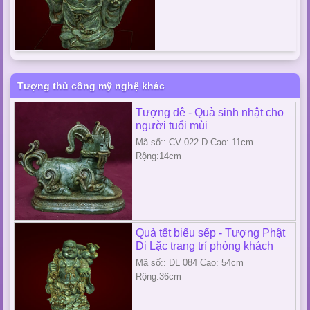
Tượng thủ công mỹ nghệ khác
Tượng dê - Quà sinh nhật cho
người tuổi mùi
Mã số:: CV 022 D Cao: 11cm
Rộng:14cm
Quà tết biếu sếp - Tượng Phật
Di Lặc trang trí phòng khách
Mã số:: DL 084 Cao: 54cm
Rộng:36cm