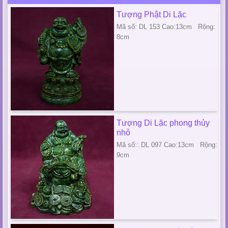
Tượng Phật Di Lặc
Mã số: DL 153 Cao:13cm Rộng:
8cm
Tượng Di Lặc phong thủy
nhỏ
Mã số:: DL 097 Cao:13cm Rộng:
9cm