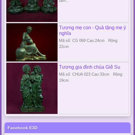
tam...
Tượng mẹ con - Quà tặng mẹ ý
nghĩa
Mã số: CG 069 Cao:24cm Rộng:
22cm
Tượng gia đình chúa Giê Su
Mã số: CHUA 023 Cao:33cm Rộng:
19cm
Facebook E3D