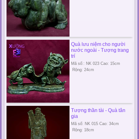
Quà lưu niệm cho người
nước ngoài - Tượng trang
trí
Mã số:: NK 023 Cao: 15cm
Rộng: 24cm
Tượng thần tài - Quà tân
gia
Mã số: NK 015 Cao: 34cm
Rộng: 18cm