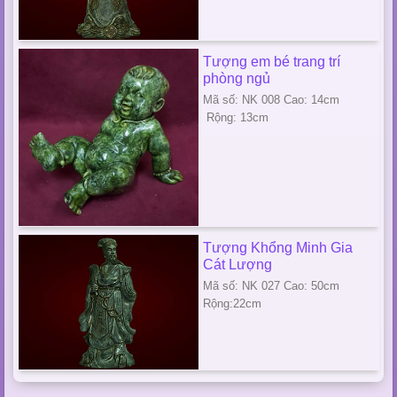
Tượng em bé trang trí
phòng ngủ
Mã số: NK 008 Cao: 14cm
Rộng: 13cm
Tượng Khổng Minh Gia
Cát Lượng
Mã số: NK 027 Cao: 50cm
Rộng:22cm