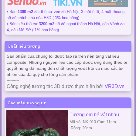
• Bán
1300 m2
đất thổ cư ven đô Hà Nội, 3 mặt ô tô, 4 mặt thoáng,
sổ đỏ chính chủ của E3D (
1%
hoa hồng)
• Bán siêu thổ cư
3200 m2
sổ đỏ ngoại thành Hà Nội, gần Vành đai
4, cầu Mễ Sở (
1%
hoa hồng)
Chất liệu tượng
Sản phẩm của chúng tôi được tạo ra trên nền tảng vật liệu
composite. Những nguyên liệu cao cấp được ứng dụng theo bí
quyết riêng đã mang đến chất lượng vượt trội và màu sắc tự
nhiên của đá quý cho từng sản phẩm.
----------
Công nghệ tương tác 3D được thực hiện bởi
VR3D.vn
Các mẫu tương tự
Tượng em bé vật nhau
Mã số: NK 010 Cao: 11cm
Rộng: 20cm