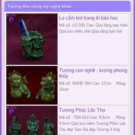
Tượng thủ công mỹ nghệ khác
Lọ cắm bút trang trí bàn học
Mã số: LO 035 Cao: Qùa tặng bạn thân
Qùa lưu niệm nhỏ Qùa tặng bạn trai
Tượng con nghê - tượng phong
thủy
Mã số: NGHE 004 Cao: 17cm Rộng:
16cm
Tượng Phúc Lộc Thọ
Mã số : TDA 013 Cao: 8,5cm Rộng
4,5cm Qùa lưu niệm Tượng Phúc Lộc
Thọ đẹp Tam Đa đẹp Tượng 3 ông