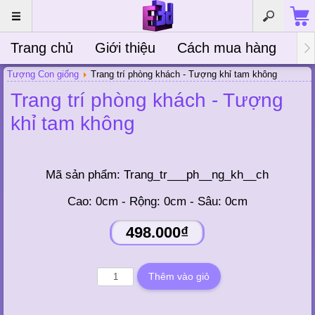
Trang chủ
Giới thiệu
Cách mua hàng
Bà
Tượng Con giống
Trang trí phòng khách - Tượng khỉ tam không
Trang trí phòng khách - Tượng
khỉ tam không
Mã sản phẩm:
Trang_tr___ph__ng_kh__ch
Cao: 0cm - Rộng: 0cm - Sâu: 0cm
498.000₫