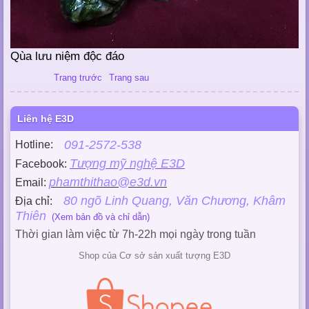
Qùa lưu niệm độc đáo
Trang trước
Trang sau
Liên hệ E3D
091-2572-538
Hotline:
Tượng mỹ nghệ E3D
Facebook:
phamthithao@e3d.vn
Email:
80 ngõ Linh Quang, Văn Chương, Khâm
Địa chỉ:
Thiên
(Xem bản đồ và chỉ dẫn)
Thời gian làm việc từ 7h-22h mọi ngày trong tuần
Shop của Cơ sở sản xuất tượng E3D