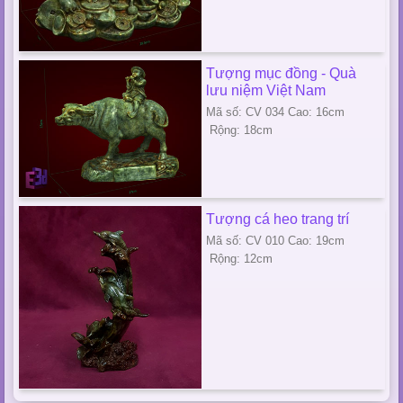
Tượng mục đồng - Quà
lưu niệm Việt Nam
Mã số: CV 034 Cao: 16cm
Rộng: 18cm
Tượng cá heo trang trí
Mã số: CV 010 Cao: 19cm
Rộng: 12cm