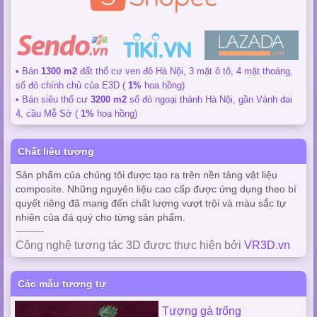
• Bán
1300 m2
đất thổ cư ven đô Hà Nội, 3 mặt ô tô, 4 mặt thoáng,
sổ đỏ chính chủ của E3D (
1%
hoa hồng)
• Bán siêu thổ cư
3200 m2
sổ đỏ ngoại thành Hà Nội, gần Vành đai
4, cầu Mễ Sở (
1%
hoa hồng)
Chất liệu tượng
Sản phẩm của chúng tôi được tạo ra trên nền tảng vật liệu
composite. Những nguyên liệu cao cấp được ứng dụng theo bí
quyết riêng đã mang đến chất lượng vượt trội và màu sắc tự
nhiên của đá quý cho từng sản phẩm.
----------
Công nghệ tương tác 3D được thực hiện bởi
VR3D.vn
Các mẫu tương tự
Tượng gà trống