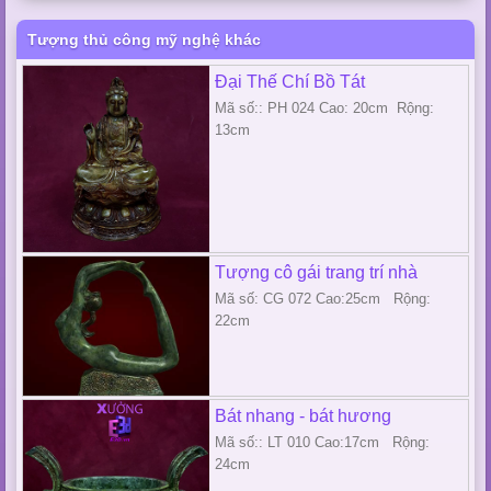
Tượng thủ công mỹ nghệ khác
Đại Thế Chí Bồ Tát
Mã số:: PH 024 Cao: 20cm Rộng:
13cm
Tượng cô gái trang trí nhà
Mã số: CG 072 Cao:25cm Rộng:
22cm
Bát nhang - bát hương
Mã số:: LT 010 Cao:17cm Rộng:
24cm