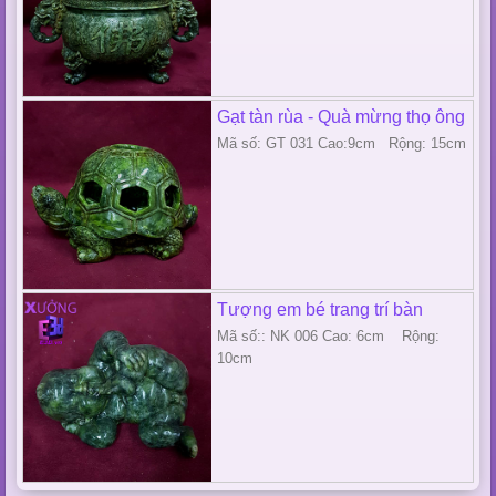
Gạt tàn rùa - Quà mừng thọ ông
Mã số: GT 031 Cao:9cm Rộng: 15cm
Tượng em bé trang trí bàn
Mã số:: NK 006 Cao: 6cm Rộng:
10cm