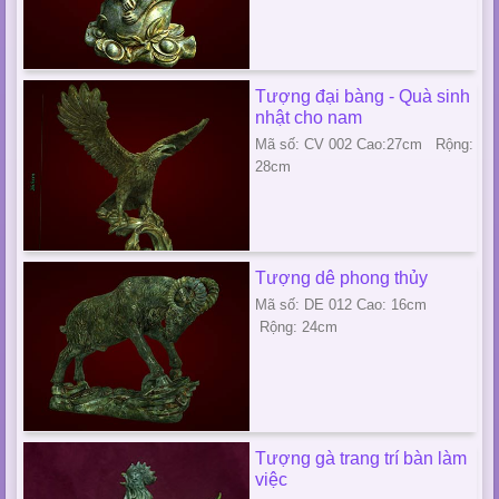
Tượng đại bàng - Quà sinh
nhật cho nam
Mã số: CV 002 Cao:27cm Rộng:
28cm
Tượng dê phong thủy
Mã số: DE 012 Cao: 16cm
Rộng: 24cm
Tượng gà trang trí bàn làm
việc