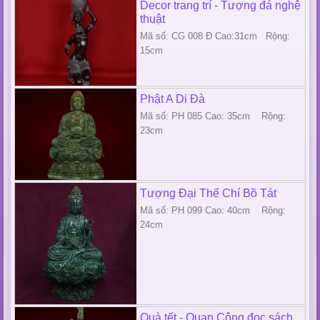
Decor trang trí - Tượng đá nghệ
thuật
Mã số: CG 008 Đ Cao:31cm Rộng:
15cm
Phật A Di Đà
Mã số: PH 085 Cao: 35cm Rộng:
23cm
Tượng Đại Thế Chí Bồ Tát
Mã số: PH 099 Cao: 40cm Rộng:
24cm
Quà tết - Quan Công đọc sách