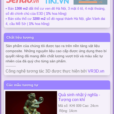
• Bán
1300 m2
đất thổ cư ven đô Hà Nội, 3 mặt ô tô, 4 mặt thoáng,
sổ đỏ chính chủ của E3D (
1%
hoa hồng)
• Bán siêu thổ cư
3200 m2
sổ đỏ ngoại thành Hà Nội, gần Vành đai
4, cầu Mễ Sở (
1%
hoa hồng)
Chất liệu tượng
Sản phẩm của chúng tôi được tạo ra trên nền tảng vật liệu
composite. Những nguyên liệu cao cấp được ứng dụng theo bí
quyết riêng đã mang đến chất lượng vượt trội và màu sắc tự
nhiên của đá quý cho từng sản phẩm.
----------
Công nghệ tương tác 3D được thực hiện bởi
VR3D.vn
Các mẫu tương tự
Quà sinh nhật ý nghĩa -
Tượng con khỉ
Mã số: KHI 009 Cao: 24cm
Rộng: 14cm