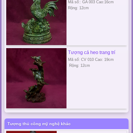
Mã số:: GA 003 Cao:16cm
Rộng: 12cm
Tượng cá heo trang trí
Mã số: CV 010 Cao: 19cm
Rộng: 12cm
Tượng thủ công mỹ nghệ khác