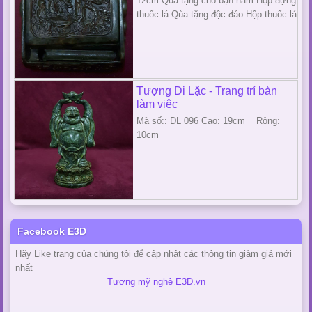
12cm Qùa tặng cho bạn nam Hộp đựng
thuốc lá Qùa tặng độc đáo Hộp thuốc lá
Tượng Di Lặc - Trang trí bàn
làm việc
Mã số:: DL 096 Cao: 19cm Rộng:
10cm
Facebook E3D
Hãy Like trang của chúng tôi để cập nhật các thông tin giảm giá mới
nhất
Tượng mỹ nghệ E3D.vn