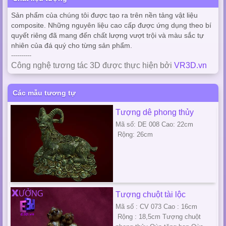
Sản phẩm của chúng tôi được tạo ra trên nền tảng vật liệu
composite. Những nguyên liệu cao cấp được ứng dụng theo bí
quyết riêng đã mang đến chất lượng vượt trội và màu sắc tự
nhiên của đá quý cho từng sản phẩm.
----------
Công nghệ tương tác 3D được thực hiện bởi
VR3D.vn
Các mẫu tương tự
Tượng dê phong thủy
Mã số: DE 008 Cao: 22cm
Rộng: 26cm
Tượng chuột tài lộc
Mã số : CV 073 Cao : 16cm
Rộng : 18,5cm Tượng chuột