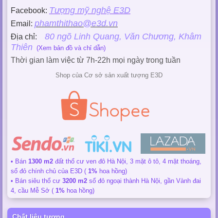
Tượng mỹ nghệ E3D
Facebook:
phamthithao@e3d.vn
Email:
80 ngõ Linh Quang, Văn Chương, Khâm
Địa chỉ:
Thiên
(Xem bản đồ và chỉ dẫn)
Thời gian làm việc từ 7h-22h mọi ngày trong tuần
Shop của Cơ sở sản xuất tượng E3D
• Bán
1300 m2
đất thổ cư ven đô Hà Nội, 3 mặt ô tô, 4 mặt thoáng,
sổ đỏ chính chủ của E3D (
1%
hoa hồng)
• Bán siêu thổ cư
3200 m2
sổ đỏ ngoại thành Hà Nội, gần Vành đai
4, cầu Mễ Sở (
1%
hoa hồng)
Chất liệu tượng