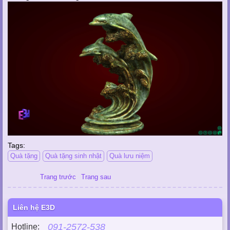
Tags:
Quà tặng
Quà tặng sinh nhật
Quà lưu niệm
Trang trước
Trang sau
Liên hệ E3D
091-2572-538
Hotline: