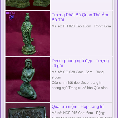
Tượng Phật Bà Quan Thế Âm
Bồ Tát
Mã số: PH 020 Cao:16cm Rộng: 6cm
Decor phòng ngủ đẹp - Tượng
cô gái
Mã số: CG 028 Cao: 15cm Rộng:
9,5cm
Qùa sinh nhật đẹp Decor trang trí
phòng ngủ Trang trí để bàn Qùa sinh...
Quà lưu niệm - Hộp trang trí
Mã số: HOP 015 Cao: 6cm Rộng: