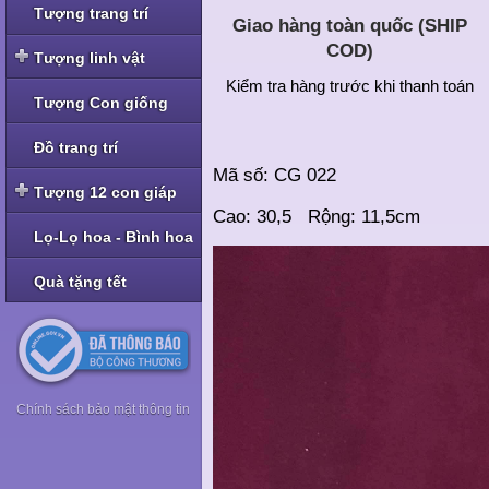
Tượng trang trí
Giao hàng toàn quốc (SHIP
COD)
Tượng linh vật
Kiểm tra hàng trước khi thanh toán
Tượng linh vật Nghê -
Tượng Con giống
Tỳ Hưu
Tượng linh vật Rồng
Đồ trang trí
Mã số: CG 022
Tượng linh vật Cóc -
Tượng 12 con giáp
Thiềm Thừ
Cao: 30,5 Rộng: 11,5cm
Tượng bộ Giáp bé
Lọ-Lọ hoa - Bình hoa
Tượng bộ Giáp nhỡ
Quà tặng tết
Tượng bộ Giáp to
Tượng bộ Giáp hoa
Chính sách bảo mật thông tin