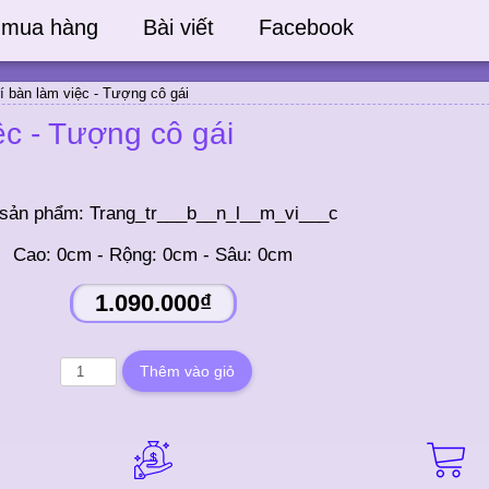
 mua hàng
Bài viết
Facebook
rí bàn làm việc - Tượng cô gái
ệc - Tượng cô gái
sản phẩm:
Trang_tr___b__n_l__m_vi___c
Cao: 0cm - Rộng: 0cm - Sâu: 0cm
1.090.000₫