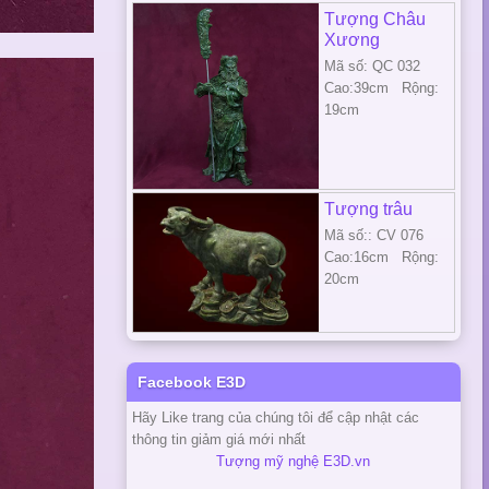
Tượng Châu
Xương
Mã số: QC 032
Cao:39cm Rộng:
19cm
Tượng trâu
Mã số:: CV 076
Cao:16cm Rộng:
20cm
Facebook E3D
Hãy Like trang của chúng tôi để cập nhật các
thông tin giảm giá mới nhất
Tượng mỹ nghệ E3D.vn