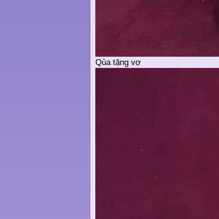
Qùa tặng vợ