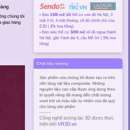
dàng
• Bán
1300 m2
đất thổ cư ven đô Hà Nội, 3
ông chúng tôi
mặt ô tô, 4 mặt thoáng, sổ đỏ chính chủ của
à giao hàng
E3D (
1%
hoa hồng)
• Bán siêu thổ cư
3200 m2
sổ đỏ ngoại thành
Hà Nội, gần Vành đai 4, cầu Mễ Sở (
1%
hoa
hồng)
Chất liệu tượng
Sản phẩm của chúng tôi được tạo ra trên
nền tảng vật liệu composite. Những
nguyên liệu cao cấp được ứng dụng theo
bí quyết riêng đã mang đến chất lượng
vượt trội và màu sắc tự nhiên của đá quý
cho từng sản phẩm.
----------
Công nghệ tương tác 3D được thực
hiện bởi
VR3D.vn