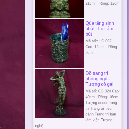
21cm Rộng: 12cm
Qùa tặng sinh
nhật - Lọ cắm
bút
Mã số:: LO 062
Cao: 12cm Rộng:
9cm
Đồ trang trí
phòng ngủ -
Tượng cô gái
Mã số: CG 024 Cao:
40cm Rộng: 16cm
Tượng decor trang
trí Trang trí tiểu
cảnh Trang trí bàn
làm việc Tượng
nghệ...