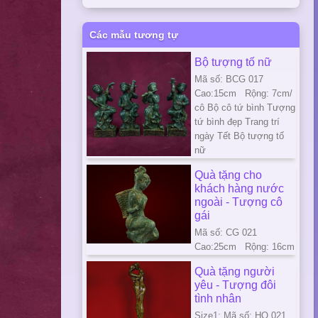
Các mẫu tương tự
Bộ tượng tố nữ
Mã số: BCG 017
Cao:15cm Rộng: 7cm/
cô Bộ cô tứ bình Tượng
tứ bình đẹp Trang trí
ngày Tết Bộ tượng tố
nữ
Quà tặng cho
khách hàng nước
ngoài - Tượng cô
gái
Mã số: CG 021
Cao:25cm Rộng: 16cm
Quà tặng người
yêu - Tượng đôi
tình nhân
Size1: Mã số: HO 021