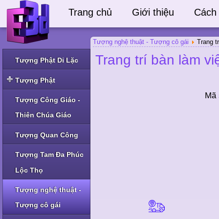
Trang chủ
Giới thiệu
Cách
Tượng nghệ thuật - Tượng cô gái
Trang t
Trang trí bàn làm vi
Tượng Phật Di Lặc
Tượng Phật
Mã 
Tượng Phật Thích Ca
Tượng Công Giáo -
và Phật A Di Đà
Thiên Chúa Giáo
Tượng Phật Bà Quan
Âm và Phật khác
Tượng Quan Công
Tượng Tam Đa Phúc
Lộc Thọ
Tượng nghệ thuật -
Tượng cô gái