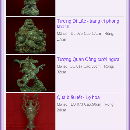
Tượng Di Lặc - trang tri phong
khach
Mã số:: DL 075 Cao:17cm Rộng:
17cm
Tượng Quan Công cưỡi ngựa
Mã số: QC 017 Cao:38cm Rộng:
32cm
Quà biếu tết - Lọ hoa
Mã số:: LO 073 Cao:50cm Rộng:
24cm