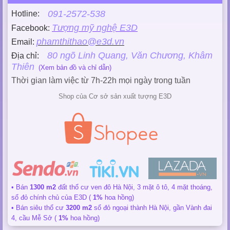
091-2572-538
Hotline:
Tượng mỹ nghệ E3D
Facebook:
phamthithao@e3d.vn
Email:
80 ngõ Linh Quang, Văn Chương, Khâm
Địa chỉ:
Thiên
(Xem bản đồ và chỉ dẫn)
Thời gian làm việc từ 7h-22h mọi ngày trong tuần
Shop của Cơ sở sản xuất tượng E3D
• Bán
1300 m2
đất thổ cư ven đô Hà Nội, 3 mặt ô tô, 4 mặt thoáng,
sổ đỏ chính chủ của E3D (
1%
hoa hồng)
• Bán siêu thổ cư
3200 m2
sổ đỏ ngoại thành Hà Nội, gần Vành đai
4, cầu Mễ Sở (
1%
hoa hồng)