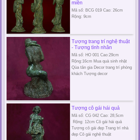
miền
Mã số: BCG 019 Cao: 26cm
Rộng: 9cm
Tượng trang trí nghệ thuật
- Tượng tình nhân
Mã số: HO 001 Cao:29cm
Rộng:16cm Mua quà sinh nhật
Qùa tân gia Decor trang trí phòng
khách Tượng decor
Tượng cô gái hái quả
Mã số: CG 042 Cao: 28,5cm
Rộng: 12cm Cô gái hái quả
Tượng cô gái đẹp Trang trí nhà
đẹp Cô gái nghệ thuật