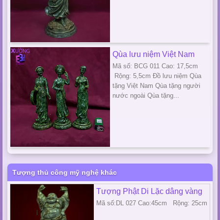
Qùa lưu niệm Việt Nam
Mã số: BCG 011 Cao: 17,5cm
Rộng: 5,5cm Đồ lưu niệm Qùa
tặng Việt Nam Qùa tặng người
nước ngoài Qùa tặng...
Tượng thủ công mỹ nghệ khác
Tượng Phật Di Lặc dâng vàng
Mã số:DL 027 Cao:45cm Rộng: 25cm