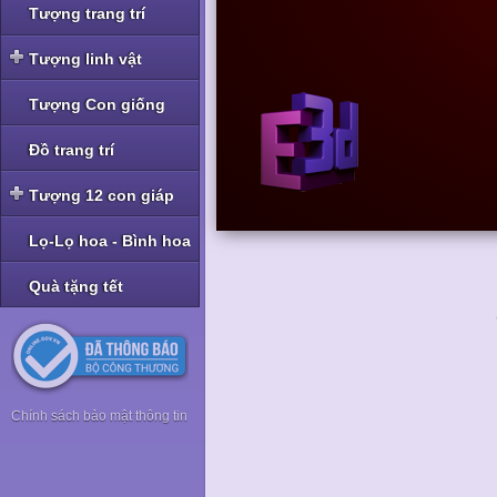
Tượng trang trí
Tượng linh vật
Tượng linh vật Nghê -
Tượng Con giống
Tỳ Hưu
Tượng linh vật Rồng
Đồ trang trí
Tượng linh vật Cóc -
Tượng 12 con giáp
Thiềm Thừ
Tượng bộ Giáp bé
Lọ-Lọ hoa - Bình hoa
Tượng bộ Giáp nhỡ
Quà tặng tết
Tượng bộ Giáp to
Tượng bộ Giáp hoa
Chính sách bảo mật thông tin