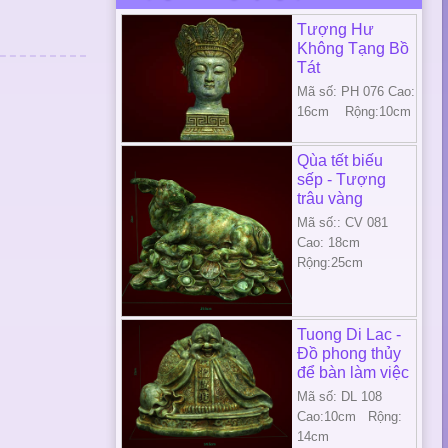
Tượng Hư
Không Tạng Bồ
Tát
Mã số: PH 076 Cao:
16cm Rộng:10cm
Qùa tết biếu
sếp - Tượng
trâu vàng
Mã số:: CV 081
Cao: 18cm
Rộng:25cm
Tuong Di Lac -
Đồ phong thủy
để bàn làm việc
Mã số: DL 108
Cao:10cm Rộng:
14cm