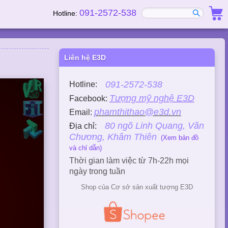
091-2572-538
Hotline:
Liên hệ E3D
091-2572-538
Hotline:
Tượng mỹ nghệ E3D
Facebook:
phamthithao@e3d.vn
Email:
80 ngõ Linh Quang, Văn
Địa chỉ:
Chương, Khâm Thiên
(Xem bản đồ
và chỉ dẫn)
Thời gian làm việc từ 7h-22h mọi
ngày trong tuần
Shop của Cơ sở sản xuất tượng E3D