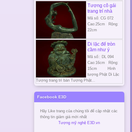
Tượng cô gái
trang trí nhà
Mã số: CG 072
Cao:25cm Rộng:
22cm
Di lặc đế tròn
cầm như ý
Mã số:: DL 094
Cao:16cm Rộng:
15cm Hình
tượng Phật Di Lặc
Tượng trang trí bàn Tượng Phật...
Facebook E3D
Hãy Like trang của chúng tôi để cập nhật các
thông tin giảm giá mới nhất
Tượng mỹ nghệ E3D.vn