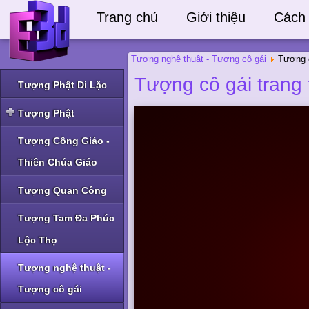
Trang chủ
Giới thiệu
Cách
Tượng nghệ thuật - Tượng cô gái
Tượng c
Tượng cô gái trang 
Tượng Phật Di Lặc
Tượng Phật
Tượng Phật Thích Ca
Tượng Công Giáo -
và Phật A Di Đà
Thiên Chúa Giáo
Tượng Phật Bà Quan
Âm và Phật khác
Tượng Quan Công
Tượng Tam Đa Phúc
Lộc Thọ
Tượng nghệ thuật -
Tượng cô gái