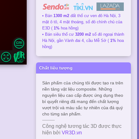
• Bán
1300 m2
đất thổ cư ven đô Hà Nội, 3
mặt ô tô, 4 mặt thoáng, sổ đỏ chính chủ của
E3D (
1%
hoa hồng)
• Bán siêu thổ cư
3200 m2
sổ đỏ ngoại thành
Hà Nội, gần Vành đai 4, cầu Mễ Sở (
1%
hoa
hồng)
Chất liệu tượng
Sản phẩm của chúng tôi được tạo ra trên
nền tảng vật liệu composite. Những
nguyên liệu cao cấp được ứng dụng theo
bí quyết riêng đã mang đến chất lượng
vượt trội và màu sắc tự nhiên của đá quý
cho từng sản phẩm.
----------
Công nghệ tương tác 3D được thực
hiện bởi
VR3D.vn