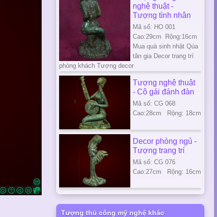
nghệ thuật -
Tượng tình nhân
Mã số: HO 001
Cao:29cm Rộng:16cm
Mua quà sinh nhật Qùa
tân gia Decor trang trí
phòng khách Tượng decor
Tượng nghệ thuật
- Cô gái đánh đàn
Mã số: CG 068
Cao:28cm Rộng: 18cm
Decor phòng ngủ -
Tượng trang trí
Mã số: CG 076
Cao:27cm Rộng: 16cm
Tượng thủ công mỹ nghệ khác