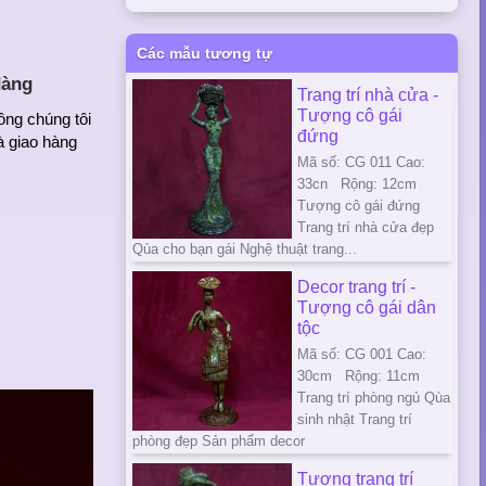
Các mẫu tương tự
dàng
Trang trí nhà cửa -
Tượng cô gái
ông chúng tôi
đứng
à giao hàng
Mã số: CG 011 Cao:
33cn Rộng: 12cm
Tượng cô gái đứng
Trang trí nhà cửa đẹp
Qùa cho bạn gái Nghệ thuật trang...
Decor trang trí -
Tượng cô gái dân
tộc
Mã số: CG 001 Cao:
30cm Rộng: 11cm
Trang trí phòng ngủ Qùa
sinh nhật Trang trí
phòng đẹp Sản phẩm decor
Tượng trang trí