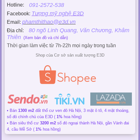
091-2572-538
Hotline:
Tượng mỹ nghệ E3D
Facebook:
phamthithao@e3d.vn
Email:
80 ngõ Linh Quang, Văn Chương, Khâm
Địa chỉ:
Thiên
(Xem bản đồ và chỉ dẫn)
Thời gian làm việc từ 7h-22h mọi ngày trong tuần
Shop của Cơ sở sản xuất tượng E3D
• Bán
1300 m2
đất thổ cư ven đô Hà Nội, 3 mặt ô tô, 4 mặt thoáng,
sổ đỏ chính chủ của E3D (
1%
hoa hồng)
• Bán siêu thổ cư
3200 m2
sổ đỏ ngoại thành Hà Nội, gần Vành đai
4, cầu Mễ Sở (
1%
hoa hồng)