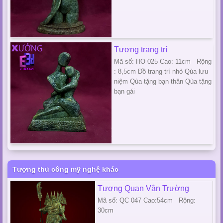
Tượng trang trí
Mã số: HO 025 Cao: 11cm Rộng
: 8,5cm Đồ trang trí nhỏ Qùa lưu
niệm Qùa tặng bạn thân Qùa tặng
bạn gái
Tượng thủ công mỹ nghệ khác
Tượng Quan Vân Trường
Mã số: QC 047 Cao:54cm Rộng:
30cm