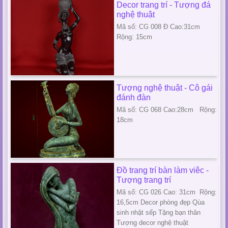
Decor trang trí - Tượng đá
nghệ thuật
Mã số: CG 008 Đ Cao:31cm
Rộng: 15cm
Tượng nghệ thuật - Cô gái
đánh đàn
Mã số: CG 068 Cao:28cm Rộng:
18cm
Đồ trang trí bàn làm viêc -
Tượng trang trí
Mã số: CG 026 Cao: 31cm Rộng:
16,5cm Decor phòng đẹp Qùa
sinh nhật sếp Tặng bạn thân
Tượng decor nghệ thuật