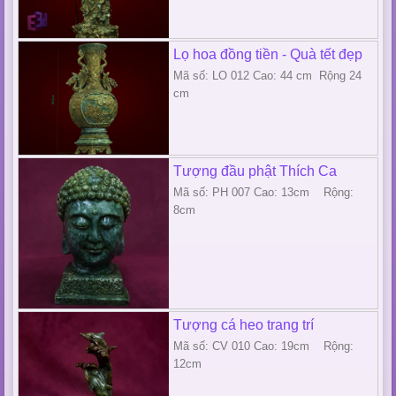
Lọ hoa đồng tiền - Quà tết đẹp
Mã số: LO 012 Cao: 44 cm Rộng 24
cm
Tượng đầu phật Thích Ca
Mã số: PH 007 Cao: 13cm Rộng:
8cm
Tượng cá heo trang trí
Mã số: CV 010 Cao: 19cm Rộng:
12cm