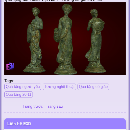
Tags:
Quà tặng người yêu
Tượng nghệ thuật
Quà tặng cô giáo
Quà tặng 20-11
Trang trước
Trang sau
Liên hệ E3D