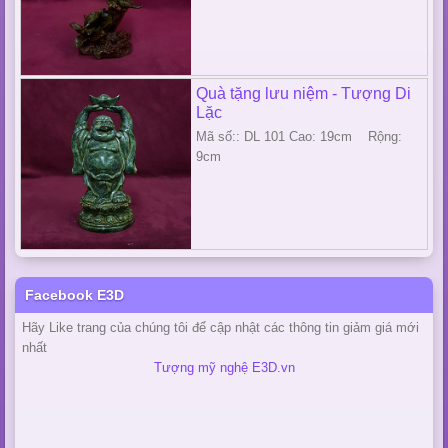
Quà tặng lưu niệm - Tượng Di
Lặc
Mã số:: DL 101 Cao: 19cm Rộng:
9cm
Facebook E3D
Hãy Like trang của chúng tôi để cập nhật các thông tin giảm giá mới
nhất
Tượng mỹ nghệ E3D.vn