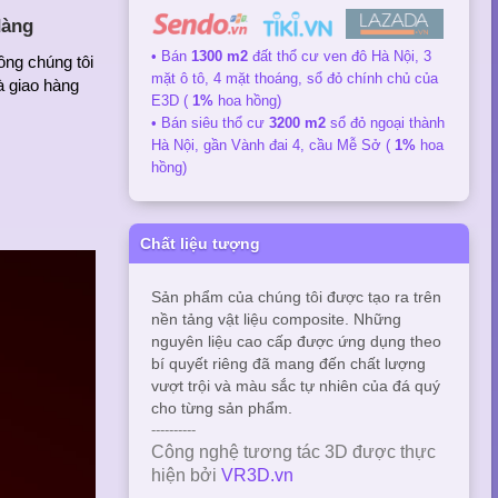
dàng
• Bán
1300 m2
đất thổ cư ven đô Hà Nội, 3
ông chúng tôi
mặt ô tô, 4 mặt thoáng, sổ đỏ chính chủ của
à giao hàng
E3D (
1%
hoa hồng)
• Bán siêu thổ cư
3200 m2
sổ đỏ ngoại thành
Hà Nội, gần Vành đai 4, cầu Mễ Sở (
1%
hoa
hồng)
Chất liệu tượng
Sản phẩm của chúng tôi được tạo ra trên
nền tảng vật liệu composite. Những
nguyên liệu cao cấp được ứng dụng theo
bí quyết riêng đã mang đến chất lượng
vượt trội và màu sắc tự nhiên của đá quý
cho từng sản phẩm.
----------
Công nghệ tương tác 3D được thực
hiện bởi
VR3D.vn