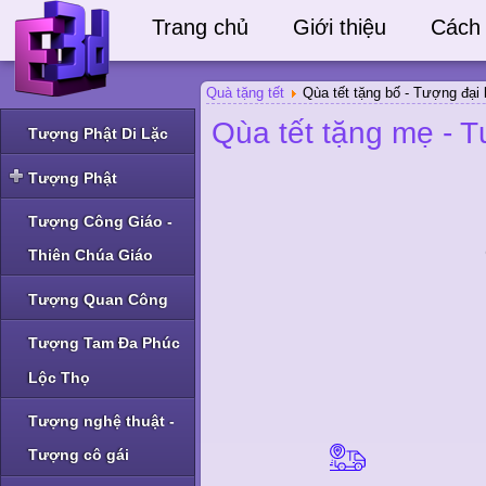
Trang chủ
Giới thiệu
Cách
Quà tặng tết
Qùa tết tặng bố - Tượng đại
Qùa tết tặng mẹ - T
Tượng Phật Di Lặc
Tượng Phật
Tượng Phật Thích Ca
Tượng Công Giáo -
và Phật A Di Đà
Thiên Chúa Giáo
Tượng Phật Bà Quan
Âm và Phật khác
Tượng Quan Công
Tượng Tam Đa Phúc
Lộc Thọ
Tượng nghệ thuật -
Tượng cô gái