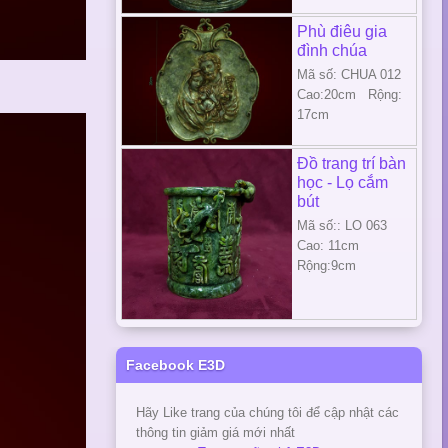
Phù điêu gia
đình chúa
Mã số: CHUA 012
Cao:20cm Rộng:
17cm
Đồ trang trí bàn
học - Lọ cắm
bút
Mã số:: LO 063
Cao: 11cm
Rộng:9cm
Facebook E3D
Hãy Like trang của chúng tôi để cập nhật các
thông tin giảm giá mới nhất