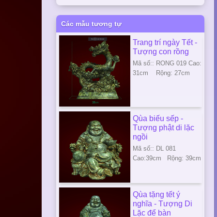
Các mẫu tương tự
Trang trí ngày Tết -
Tượng con rồng
Mã số:: RONG 019 Cao:
31cm Rộng: 27cm
Qùa biếu sếp -
Tượng phật di lặc
ngồi
Mã số:: DL 081
Cao:39cm Rộng: 39cm
Qùa tặng tết ý
nghĩa - Tượng Di
Lặc để bàn