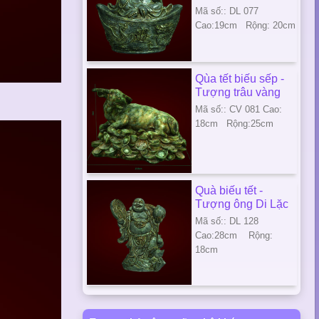
Mã số:: DL 077
Cao:19cm Rộng: 20cm
Qùa tết biếu sếp -
Tượng trâu vàng
Mã số:: CV 081 Cao:
18cm Rộng:25cm
Quà biếu tết -
Tượng ông Di Lặc
Mã số:: DL 128
Cao:28cm Rộng:
18cm