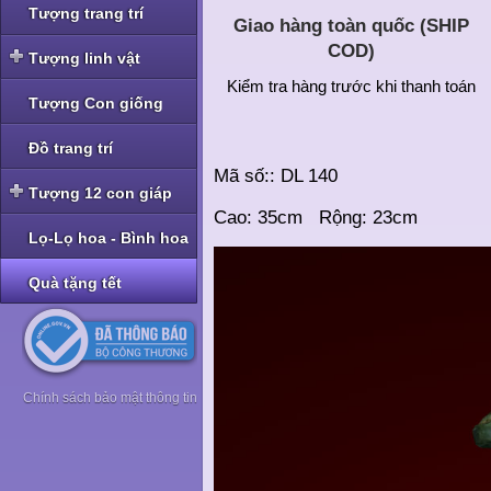
Tượng trang trí
Giao hàng toàn quốc (SHIP
COD)
Tượng linh vật
Kiểm tra hàng trước khi thanh toán
Tượng linh vật Nghê -
Tượng Con giống
Tỳ Hưu
Tượng linh vật Rồng
Đồ trang trí
Mã số:: DL 140
Tượng linh vật Cóc -
Tượng 12 con giáp
Thiềm Thừ
Cao: 35cm Rộng: 23cm
Tượng bộ Giáp bé
Lọ-Lọ hoa - Bình hoa
Tượng bộ Giáp nhỡ
Quà tặng tết
Tượng bộ Giáp to
Tượng bộ Giáp hoa
Chính sách bảo mật thông tin