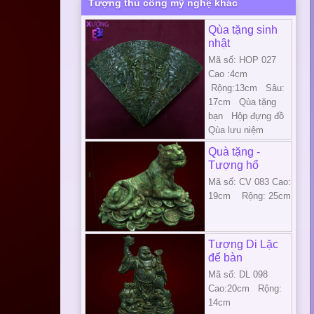
Tượng thủ công mỹ nghệ khác
Qùa tặng sinh
nhật
Mã số: HOP 027
Cao :4cm
Rộng:13cm Sâu:
17cm Qùa tặng
bạn Hộp đựng đồ
Qùa lưu niệm
Quà tặng -
Tượng hổ
Mã số: CV 083 Cao:
19cm Rộng: 25cm
Tượng Di Lặc
để bàn
Mã số: DL 098
Cao:20cm Rộng:
14cm